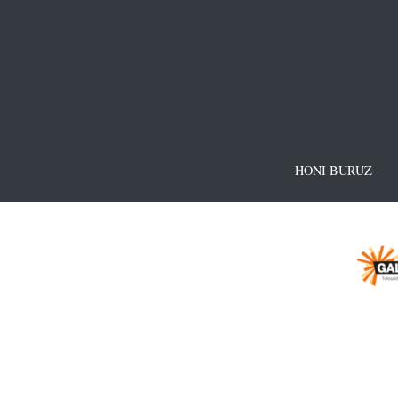
HONI BURUZ