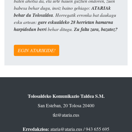
baten ahotsa da, eta urte hauen guztien ondoren, zuen
babesa behar dugu, inoiz baino gehiago:
ATARIAk
behar du Tolosaldea
. Horregatik erronka bat daukagu
esku artean:
gure eskualdeko 28 herrietan hamarna
harpidedun berri
behar ditugu.
Zu falta zara, bazatoz?
EGIN ATARIKIDE!
Tolosaldeko Komunikazio Taldea S.M.
San Esteban, 20 Tolosa 20400
tkt@ataria.eus
Erredakzioa:
ataria@ataria.eus
/ 943 655 695