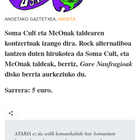
ANOETAKO GAZTETXEA,
ANOETA
Soma Cult eta McOnak taldearen
kontzertuak izango dira. Rock alternatiboa
lantzen duten hirukotea da Soma Cult, eta
McOnak taldeak, berriz,
Gure Naufragioak
disko berria aurkeztuko du.
Sarrera: 5 euro.
ATARIA ez da soilik komunikabide bat: komunitate