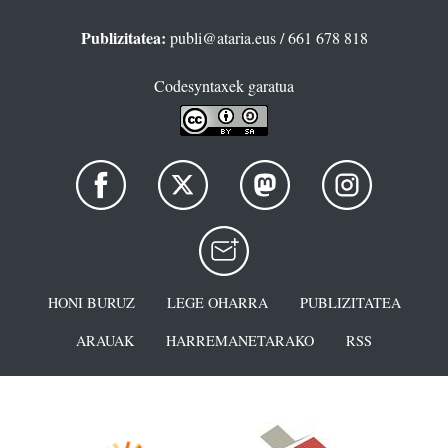
Publizitatea:
publi@ataria.eus
/ 661 678 818
Codesyntaxek garatua
HONI BURUZ
LEGE OHARRA
PUBLIZITATEA
ARAUAK
HARREMANETARAKO
RSS