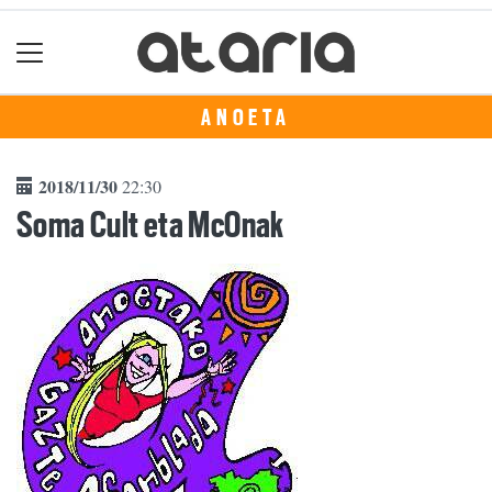
ANOETA
2018/11/30
22:30
Soma Cult eta McOnak