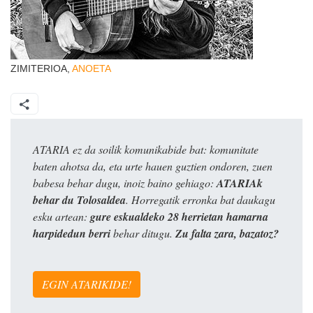
ZIMITERIOA,
ANOETA
ATARIA ez da soilik komunikabide bat: komunitate
baten ahotsa da, eta urte hauen guztien ondoren, zuen
babesa behar dugu, inoiz baino gehiago:
ATARIAk
behar du Tolosaldea
. Horregatik erronka bat daukagu
esku artean:
gure eskualdeko 28 herrietan hamarna
harpidedun berri
behar ditugu.
Zu falta zara, bazatoz?
EGIN ATARIKIDE!