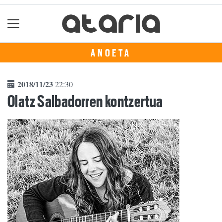
ANOETA
2018/11/23
22:30
Olatz Salbadorren kontzertua