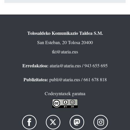
Tolosaldeko Komunikazio Taldea S.M.
San Esteban, 20 Tolosa 20400
tkt@ataria.eus
Erredakzioa:
ataria@ataria.eus
/ 943 655 695
Publizitatea:
publi@ataria.eus
/ 661 678 818
Codesyntaxek garatua