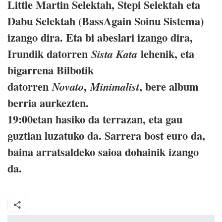
Little Martin Selektah, Stepi Selektah eta
Dabu Selektah (BassAgain Soinu Sistema)
izango dira. Eta bi abeslari izango dira,
Irundik datorren
lehenik, eta
Sista Kata
bigarrena Bilbotik
datorren
,
, bere album
Novato
Minimalist
berria aurkezten.
19:00etan hasiko da terrazan, eta gau
guztian luzatuko da. Sarrera bost euro da,
baina arratsaldeko saioa dohainik izango
da.