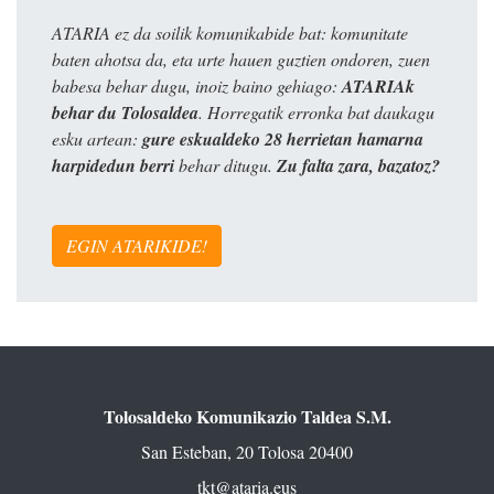
ATARIA ez da soilik komunikabide bat: komunitate
baten ahotsa da, eta urte hauen guztien ondoren, zuen
babesa behar dugu, inoiz baino gehiago:
ATARIAk
behar du Tolosaldea
. Horregatik erronka bat daukagu
esku artean:
gure eskualdeko 28 herrietan hamarna
harpidedun berri
behar ditugu.
Zu falta zara, bazatoz?
EGIN ATARIKIDE!
Tolosaldeko Komunikazio Taldea S.M.
San Esteban, 20 Tolosa 20400
tkt@ataria.eus