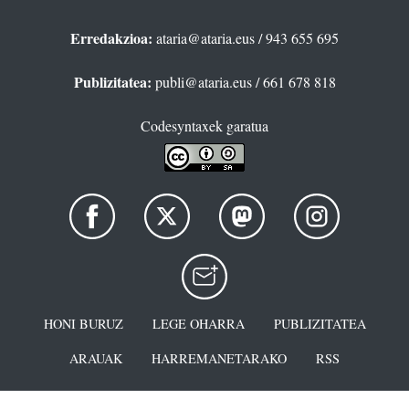
Erredakzioa:
ataria@ataria.eus
/ 943 655 695
Publizitatea:
publi@ataria.eus
/ 661 678 818
Codesyntaxek garatua
HONI BURUZ
LEGE OHARRA
PUBLIZITATEA
ARAUAK
HARREMANETARAKO
RSS