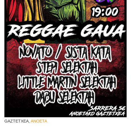
GAZTETXEA,
ANOETA