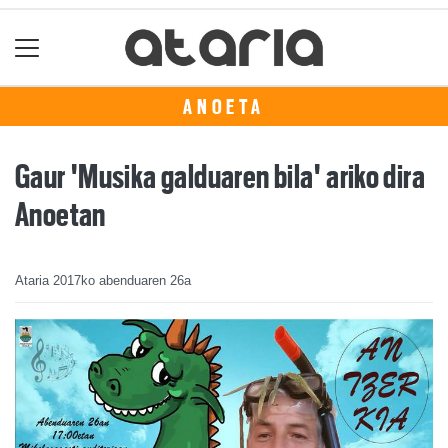
ANOETA
Gaur 'Musika galduaren bila' ariko dira
Anoetan
Ataria
2017ko abenduaren 26a