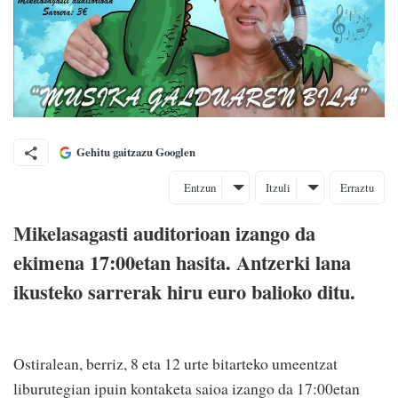
Gehitu gaitzazu Googlen
Entzun
Itzuli
Erraztu
Mikelasagasti auditorioan izango da
ekimena 17:00etan hasita. Antzerki lana
ikusteko sarrerak hiru euro balioko ditu.
Ostiralean, berriz, 8 eta 12 urte bitarteko umeentzat
liburutegian ipuin kontaketa saioa izango da 17:00etan