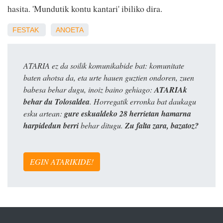
hasita. 'Mundutik kontu kantari' ibiliko dira.
FESTAK
ANOETA
ATARIA ez da soilik komunikabide bat: komunitate
baten ahotsa da, eta urte hauen guztien ondoren, zuen
babesa behar dugu, inoiz baino gehiago:
ATARIAk
behar du Tolosaldea
. Horregatik erronka bat daukagu
esku artean:
gure eskualdeko 28 herrietan hamarna
harpidedun berri
behar ditugu.
Zu falta zara, bazatoz?
EGIN ATARIKIDE!