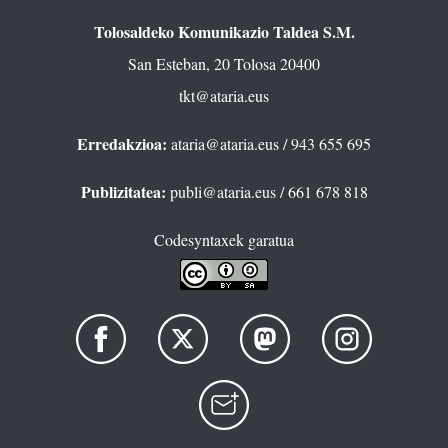
Tolosaldeko Komunikazio Taldea S.M.
San Esteban, 20 Tolosa 20400
tkt@ataria.eus
Erredakzioa:
ataria@ataria.eus
/ 943 655 695
Publizitatea:
publi@ataria.eus
/ 661 678 818
Codesyntaxek garatua