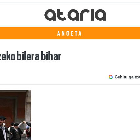
ANOETA
eko bilera bihar
Gehitu gaitz