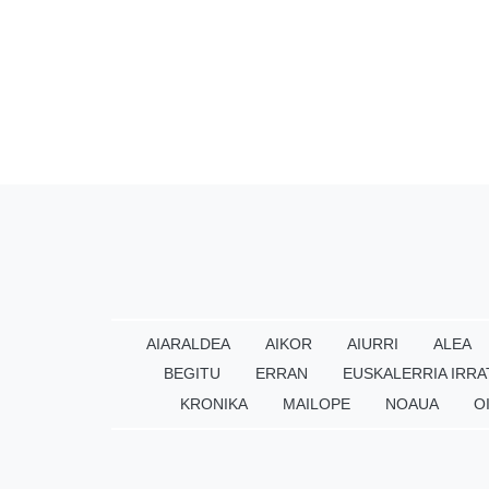
AIARALDEA
AIKOR
AIURRI
ALEA
BEGITU
ERRAN
EUSKALERRIA IRRA
KRONIKA
MAILOPE
NOAUA
O