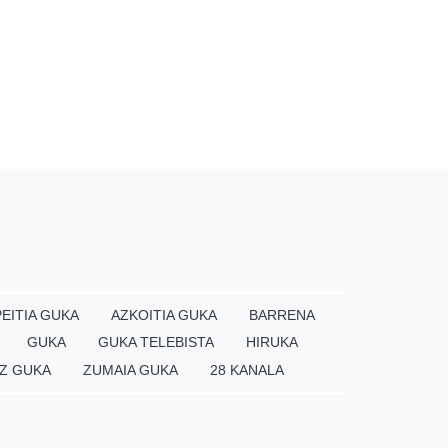
EITIA GUKA
AZKOITIA GUKA
BARRENA
GUKA
GUKA TELEBISTA
HIRUKA
Z GUKA
ZUMAIA GUKA
28 KANALA