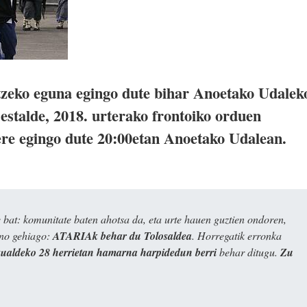
tzeko eguna egingo dute bihar Anoetako Udalek
estalde, 2018. urterako frontoiko orduen
 ere egingo dute 20:00etan Anoetako Udalean.
bat: komunitate baten ahotsa da, eta urte hauen guztien ondoren,
ino gehiago:
ATARIAk behar du Tolosaldea
. Horregatik erronka
kualdeko 28 herrietan hamarna harpidedun berri
behar ditugu.
Zu