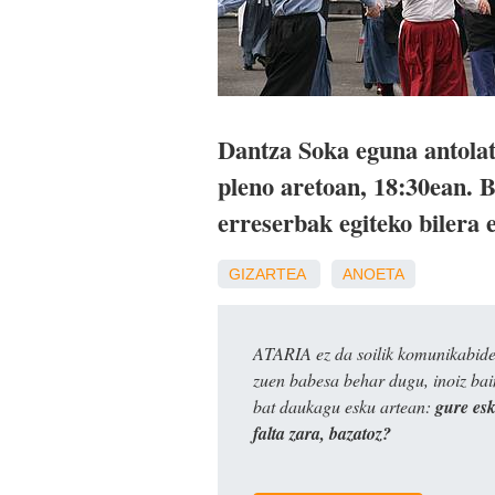
Dantza Soka eguna antola
pleno aretoan, 18:30ean. B
erreserbak egiteko bilera
GIZARTEA
ANOETA
ATARIA ez da soilik komunikabide 
zuen babesa behar dugu, inoiz ba
bat daukagu esku artean:
gure es
falta zara, bazatoz?