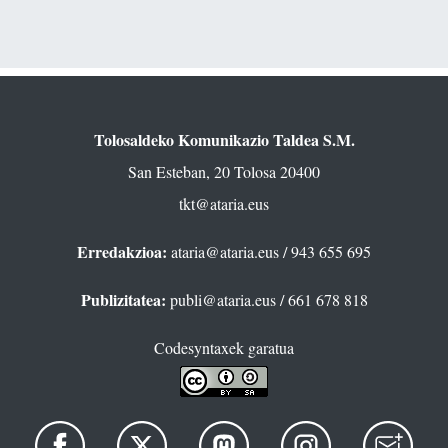
Tolosaldeko Komunikazio Taldea S.M.
San Esteban, 20 Tolosa 20400
tkt@ataria.eus
Erredakzioa:
ataria@ataria.eus
/ 943 655 695
Publizitatea:
publi@ataria.eus
/ 661 678 818
Codesyntaxek garatua