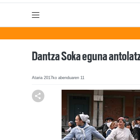
Dantza Soka eguna antolatz
Ataria
2017ko abenduaren 11