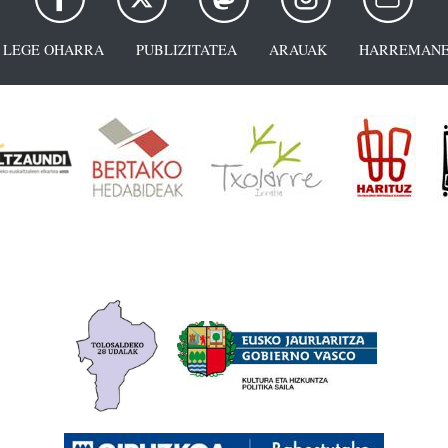
LEGE OHARRA
PUBLIZITATEA
ARAUAK
HARREMANE