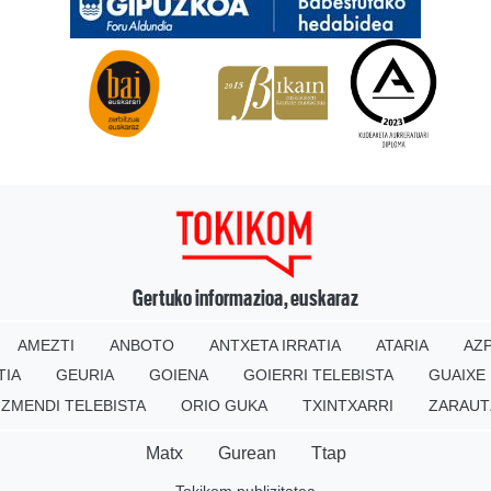
Gertuko informazioa, euskaraz
AMEZTI
ANBOTO
ANTXETA IRRATIA
ATARIA
AZP
TIA
GEURIA
GOIENA
GOIERRI TELEBISTA
GUAIXE
IZMENDI TELEBISTA
ORIO GUKA
TXINTXARRI
ZARAUT
Matx
Gurean
Ttap
Tokikom publizitatea