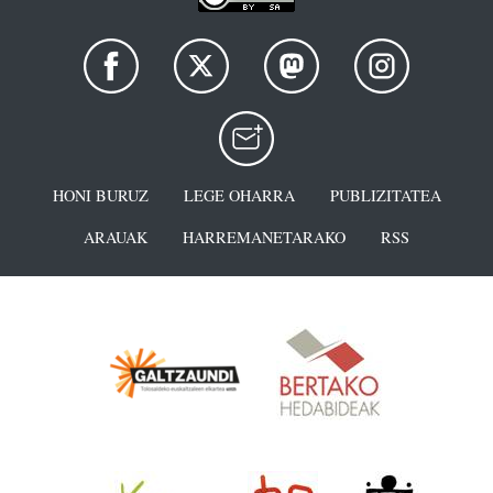
HONI BURUZ
LEGE OHARRA
PUBLIZITATEA
ARAUAK
HARREMANETARAKO
RSS