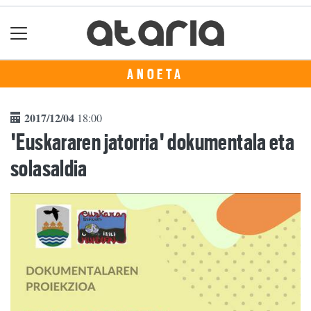
ANOETA
2017/12/04
18:00
'Euskararen jatorria' dokumentala eta
solasaldia