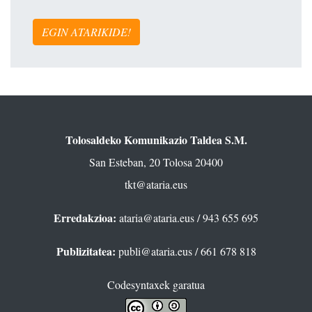
EGIN ATARIKIDE!
Tolosaldeko Komunikazio Taldea S.M.
San Esteban, 20 Tolosa 20400
tkt@ataria.eus
Erredakzioa:
ataria@ataria.eus
/ 943 655 695
Publizitatea:
publi@ataria.eus
/ 661 678 818
Codesyntaxek garatua