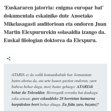
'Euskararen jatorria: enigma europar bat'
dokumentala eskainiko dute Anoetako
Mikelasagasti auditorioan eta ondoren Juan
Martin Elexpururekin solasaldia izango da.
Euskal filologian doktorea da Elexpuru.
ATARIA ez da soilik komunikabide bat: komunitate
baten ahotsa da, eta urte hauen guztien ondoren, zuen
babesa behar dugu, inoiz baino gehiago:
ATARIAk
behar du Tolosaldea
. Horregatik erronka bat daukagu
esku artean:
gure eskualdeko 28 herrietan hamarna
harpidedun berri
behar ditugu.
Zu falta zara, bazatoz?