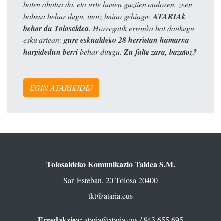
baten ahotsa da, eta urte hauen guztien ondoren, zuen
babesa behar dugu, inoiz baino gehiago:
ATARIAk
behar du Tolosaldea
. Horregatik erronka bat daukagu
esku artean:
gure eskualdeko 28 herrietan hamarna
harpidedun berri
behar ditugu.
Zu falta zara, bazatoz?
EGIN ATARIKIDE!
Tolosaldeko Komunikazio Taldea S.M.
San Esteban, 20 Tolosa 20400
tkt@ataria.eus
Erredakzioa:
ataria@ataria.eus
/ 943 655 695