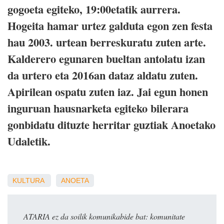
gogoeta egiteko, 19:00etatik aurrera.
Hogeita hamar urtez galduta egon zen festa
hau 2003. urtean berreskuratu zuten arte.
Kalderero egunaren bueltan antolatu izan
da urtero eta 2016an dataz aldatu zuten.
Apirilean ospatu zuten iaz. Jai egun honen
inguruan hausnarketa egiteko bilerara
gonbidatu dituzte herritar guztiak Anoetako
Udaletik.
KULTURA
ANOETA
ATARIA ez da soilik komunikabide bat: komunitate