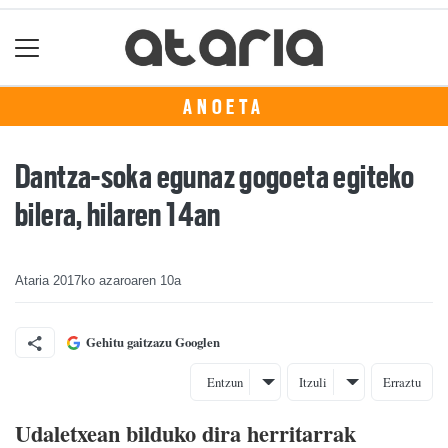
ANOETA
Dantza-soka egunaz gogoeta egiteko
bilera, hilaren 14an
Ataria
2017ko azaroaren 10a
Gehitu gaitzazu Googlen
Entzun
Itzuli
Erraztu
Udaletxean bilduko dira herritarrak