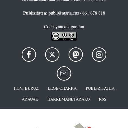
Publizitatea:
publi@ataria.eus
/ 661 678 818
Codesyntaxek garatua
HONI BURUZ
LEGE OHARRA
PUBLIZITATEA
ARAUAK
HARREMANETARAKO
RSS