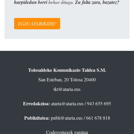
harpidedun berri
behar ditugu.
Zu falta zara, bazatoz?
EGIN ATARIKIDE!
Tolosaldeko Komunikazio Taldea S.M.
San Esteban, 20 Tolosa 20400
tkt@ataria.eus
Erredakzioa:
ataria@ataria.eus
/ 943 655 695
Publizitatea:
publi@ataria.eus
/ 661 678 818
Codesyntaxek garatua