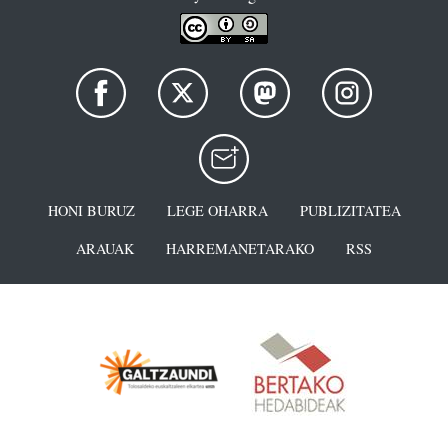
HONI BURUZ
LEGE OHARRA
PUBLIZITATEA
ARAUAK
HARREMANETARAKO
RSS