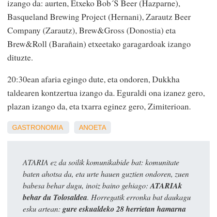
izango da: aurten, Etxeko Bob´S Beer (Hazparne),
Basqueland Brewing Project (Hernani), Zarautz Beer
Company (Zarautz), Brew&Gross (Donostia) eta
Brew&Roll (Barañain) etxeetako garagardoak izango
dituzte.
20:30ean afaria egingo dute, eta ondoren, Dukkha
taldearen kontzertua izango da. Eguraldi ona izanez gero,
plazan izango da, eta txarra eginez gero, Zimiterioan.
GASTRONOMIA
ANOETA
ATARIA ez da soilik komunikabide bat: komunitate
baten ahotsa da, eta urte hauen guztien ondoren, zuen
babesa behar dugu, inoiz baino gehiago:
ATARIAk
behar du Tolosaldea
. Horregatik erronka bat daukagu
esku artean:
gure eskualdeko 28 herrietan hamarna