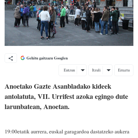
Gehitu gaitzazu Googlen
Entzun
Itzuli
Erraztu
Anoetako Gazte Asanbladako kideek
antolatuta, VII. Urrifest azoka egingo dute
larunbatean, Anoetan.
19:00etatik aurrera, euskal garagardoa dastatzeko aukera