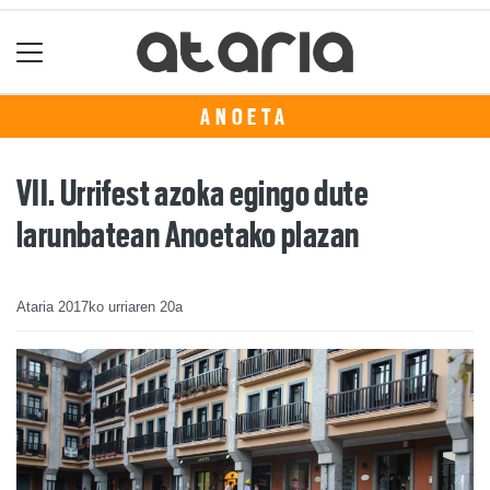
ANOETA
VII. Urrifest azoka egingo dute
larunbatean Anoetako plazan
Ataria
2017ko urriaren 20a