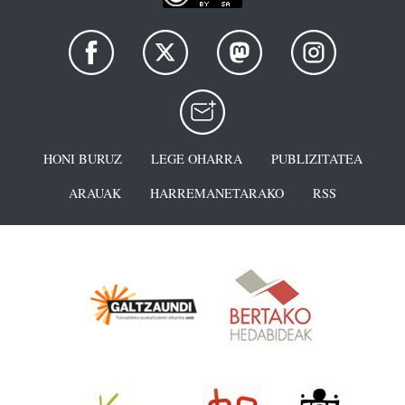
HONI BURUZ
LEGE OHARRA
PUBLIZITATEA
ARAUAK
HARREMANETARAKO
RSS