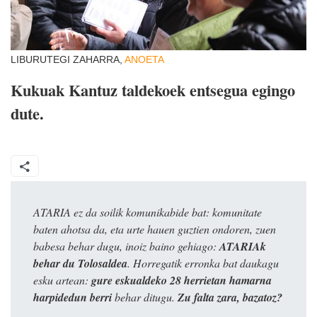
LIBURUTEGI ZAHARRA,
ANOETA
Kukuak Kantuz taldekoek entsegua egingo
dute.
ATARIA ez da soilik komunikabide bat: komunitate
baten ahotsa da, eta urte hauen guztien ondoren, zuen
babesa behar dugu, inoiz baino gehiago:
ATARIAk
behar du Tolosaldea
. Horregatik erronka bat daukagu
esku artean:
gure eskualdeko 28 herrietan hamarna
harpidedun berri
behar ditugu.
Zu falta zara, bazatoz?