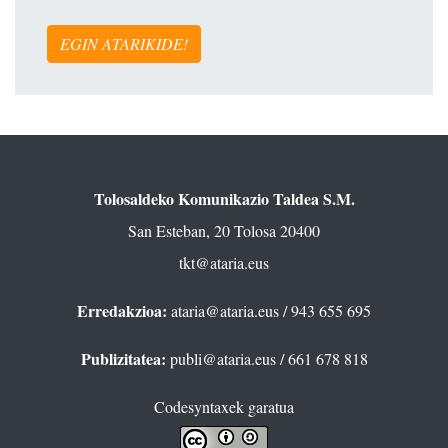
EGIN ATARIKIDE!
Tolosaldeko Komunikazio Taldea S.M.
San Esteban, 20 Tolosa 20400
tkt@ataria.eus
Erredakzioa:
ataria@ataria.eus
/ 943 655 695
Publizitatea:
publi@ataria.eus
/ 661 678 818
Codesyntaxek garatua