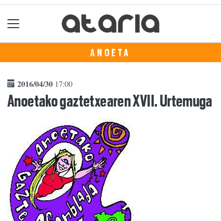
ANOETA
2016/04/30
17:00
Anoetako gaztetxearen XVII. Urtemuga