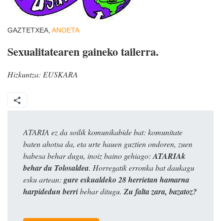
GAZTETXEA,
ANOETA
Sexualitatearen gaineko tailerra.
Hizkuntza:
EUSKARA
ATARIA ez da soilik komunikabide bat: komunitate
baten ahotsa da, eta urte hauen guztien ondoren, zuen
babesa behar dugu, inoiz baino gehiago:
ATARIAk
behar du Tolosaldea
. Horregatik erronka bat daukagu
esku artean:
gure eskualdeko 28 herrietan hamarna
harpidedun berri
behar ditugu.
Zu falta zara, bazatoz?