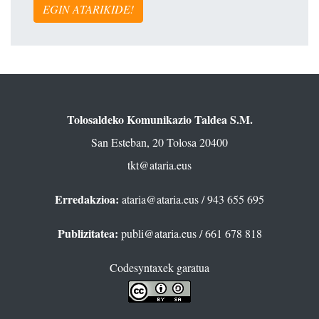
EGIN ATARIKIDE!
Tolosaldeko Komunikazio Taldea S.M.
San Esteban, 20 Tolosa 20400
tkt@ataria.eus
Erredakzioa:
ataria@ataria.eus
/ 943 655 695
Publizitatea:
publi@ataria.eus
/ 661 678 818
Codesyntaxek garatua