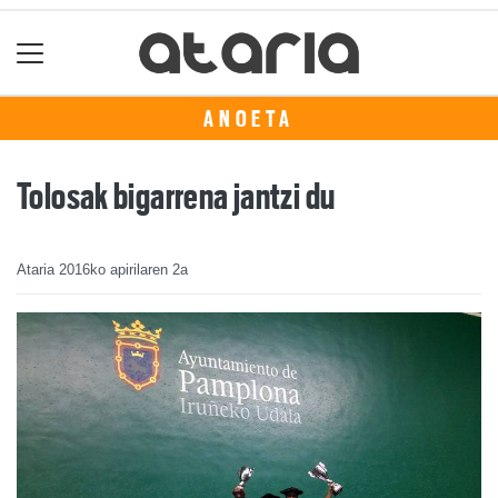
ANOETA
Tolosak bigarrena jantzi du
Ataria
2016ko apirilaren 2a