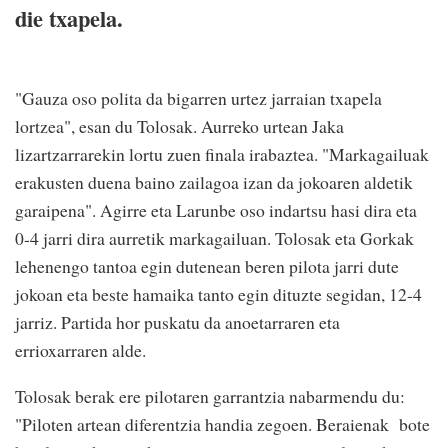
die txapela.
"Gauza oso polita da bigarren urtez jarraian txapela
lortzea", esan du Tolosak. Aurreko urtean Jaka
lizartzarrarekin lortu zuen finala irabaztea. "Markagailuak
erakusten duena baino zailagoa izan da jokoaren aldetik
garaipena". Agirre eta Larunbe oso indartsu hasi dira eta
0-4 jarri dira aurretik markagailuan. Tolosak eta Gorkak
lehenengo tantoa egin dutenean beren pilota jarri dute
jokoan eta beste hamaika tanto egin dituzte segidan, 12-4
jarriz. Partida hor puskatu da anoetarraren eta
errioxarraren alde.
Tolosak berak ere pilotaren garrantzia nabarmendu du:
"Piloten artean diferentzia handia zegoen. Beraienak bote