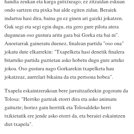
handia zeukan eta karga gutxixeago, ez zitzaidan eskuan
ondo sartzen eta pixka bat alde egiten zidan. Beraiek
indartsu hasi dira, baina gu ez ginen ari gaizki jokatzen.
Guk segi eta segi egin dugu, eta gero gure pilota atera
dugunean oso gustura aritu gara bai Gorka eta bai ni".
Anoetarrak gaineratu duenez, finalean partida "oso ona"
jokatu dute elkarrekin: "Txapelketa hasi denetik finalera
bitarteko partida guztietan asko hobetu dugu gure arteko
jokoa. Oso gustura nago Gorkarekin txapelketa hau
jokatzeaz, aurrelari bikaina da eta pertsona hobea".
Txapela eskaintzerakoan bere jarraitzaileekin gogoratu da
Tolosa: "Herriko gazteak etorri dira eta asko animatu
gaituzte; horiez gain herritik eta Tolosaldeko herri
txikietatik ere jende asko etorri da, eta beraiei eskaintzen
diet txapela".