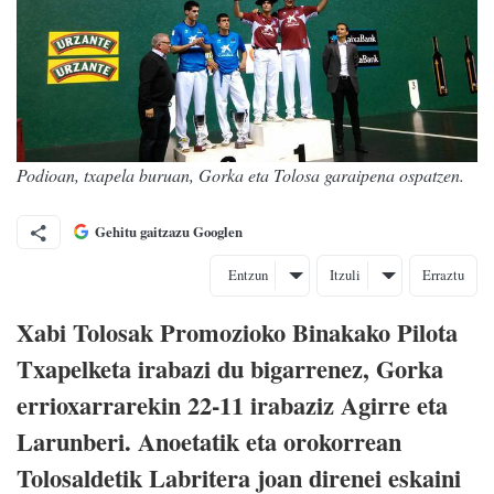
Podioan, txapela buruan, Gorka eta Tolosa garaipena ospatzen.
Gehitu gaitzazu Googlen
Entzun
Itzuli
Erraztu
Xabi Tolosak Promozioko Binakako Pilota
Txapelketa irabazi du bigarrenez, Gorka
errioxarrarekin 22-11 irabaziz Agirre eta
Larunberi. Anoetatik eta orokorrean
Tolosaldetik Labritera joan direnei eskaini