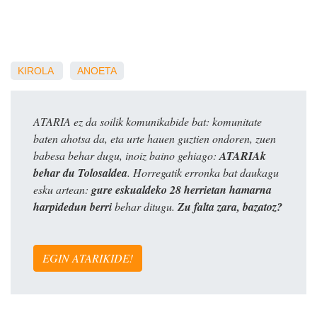
KIROLA
ANOETA
ATARIA ez da soilik komunikabide bat: komunitate
baten ahotsa da, eta urte hauen guztien ondoren, zuen
babesa behar dugu, inoiz baino gehiago:
ATARIAk
behar du Tolosaldea
. Horregatik erronka bat daukagu
esku artean:
gure eskualdeko 28 herrietan hamarna
harpidedun berri
behar ditugu.
Zu falta zara, bazatoz?
EGIN ATARIKIDE!