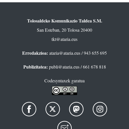
Tolosaldeko Komunikazio Taldea S.M.
San Esteban, 20 Tolosa 20400
tkt@ataria.eus
Erredakzioa:
ataria@ataria.eus
/ 943 655 695
Publizitatea:
publi@ataria.eus
/ 661 678 818
Codesyntaxek garatua