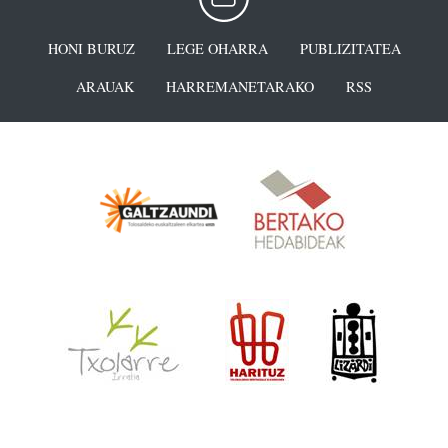
HONI BURUZ
LEGE OHARRA
PUBLIZITATEA
ARAUAK
HARREMANETARAKO
RSS