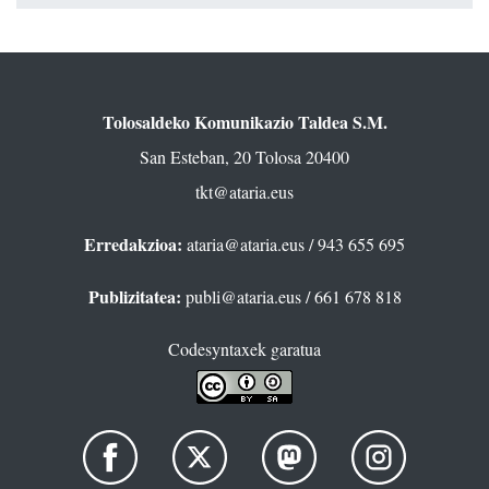
Tolosaldeko Komunikazio Taldea S.M.
San Esteban, 20 Tolosa 20400
tkt@ataria.eus
Erredakzioa:
ataria@ataria.eus
/ 943 655 695
Publizitatea:
publi@ataria.eus
/ 661 678 818
Codesyntaxek garatua