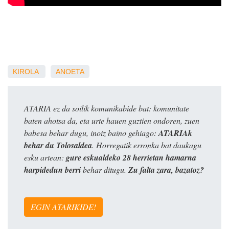
KIROLA
ANOETA
ATARIA ez da soilik komunikabide bat: komunitate
baten ahotsa da, eta urte hauen guztien ondoren, zuen
babesa behar dugu, inoiz baino gehiago:
ATARIAk
behar du Tolosaldea
. Horregatik erronka bat daukagu
esku artean:
gure eskualdeko 28 herrietan hamarna
harpidedun berri
behar ditugu.
Zu falta zara, bazatoz?
EGIN ATARIKIDE!