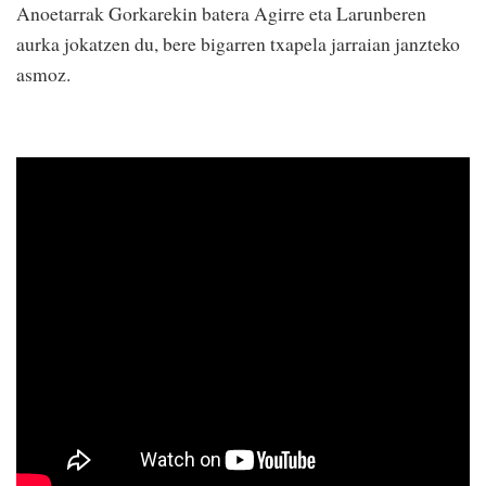
Anoetarrak Gorkarekin batera Agirre eta Larunberen
aurka jokatzen du, bere bigarren txapela jarraian janzteko
asmoz.