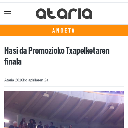
ANOETA
Hasi da Promozioko Txapelketaren
finala
Ataria
2016ko apirilaren 2a