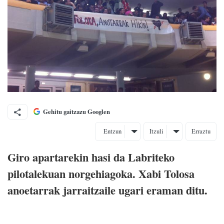
Gehitu gaitzazu Googlen
Entzun
Itzuli
Erraztu
Giro apartarekin hasi da Labriteko
pilotalekuan norgehiagoka. Xabi Tolosa
anoetarrak jarraitzaile ugari eraman ditu.