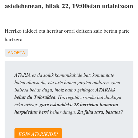
astelehenean, hilak 22, 19:00etan udaletxean
Herriko taldeei eta herritar orori deitzen zaie bertan parte
hartzera.
ANOETA
ATARIA ez da soilik komunikabide bat: komunitate
baten ahotsa da, eta urte hauen guztien ondoren, zuen
babesa behar dugu, inoiz baino gehiago:
ATARIAk
behar du Tolosaldea
. Horregatik erronka bat daukagu
esku artean:
gure eskualdeko 28 herrietan hamarna
harpidedun berri
behar ditugu.
Zu falta zara, bazatoz?
EGIN ATARIKIDE!