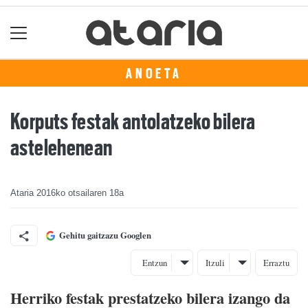
ANOETA
Korputs festak antolatzeko bilera
astelehenean
Ataria
2016ko otsailaren 18a
Gehitu gaitzazu Googlen
Entzun
Itzuli
Erraztu
Herriko festak prestatzeko bilera izango da