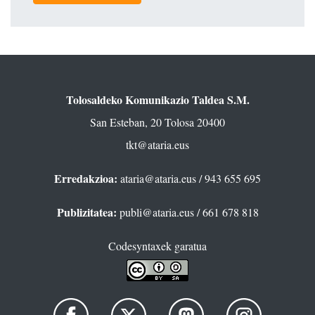
Tolosaldeko Komunikazio Taldea S.M.
San Esteban, 20 Tolosa 20400
tkt@ataria.eus
Erredakzioa:
ataria@ataria.eus
/ 943 655 695
Publizitatea:
publi@ataria.eus
/ 661 678 818
Codesyntaxek garatua