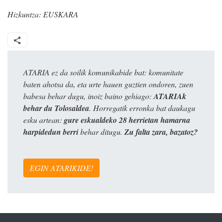
Hizkuntza:
EUSKARA
ATARIA ez da soilik komunikabide bat: komunitate
baten ahotsa da, eta urte hauen guztien ondoren, zuen
babesa behar dugu, inoiz baino gehiago:
ATARIAk
behar du Tolosaldea
. Horregatik erronka bat daukagu
esku artean:
gure eskualdeko 28 herrietan hamarna
harpidedun berri
behar ditugu.
Zu falta zara, bazatoz?
EGIN ATARIKIDE!