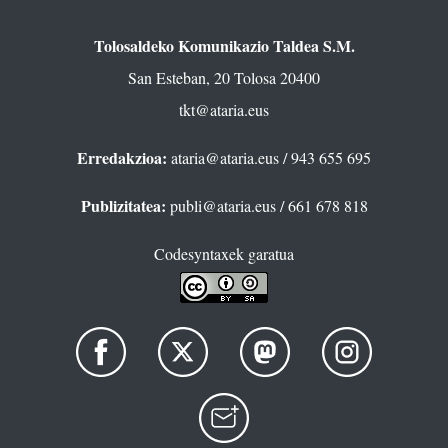
Tolosaldeko Komunikazio Taldea S.M.
San Esteban, 20 Tolosa 20400
tkt@ataria.eus
Erredakzioa:
ataria@ataria.eus
/ 943 655 695
Publizitatea:
publi@ataria.eus
/ 661 678 818
Codesyntaxek garatua