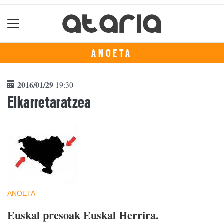
ANOETA
2016/01/29
19:30
Elkarretaratzea
ANOETA
Euskal presoak Euskal Herrira.