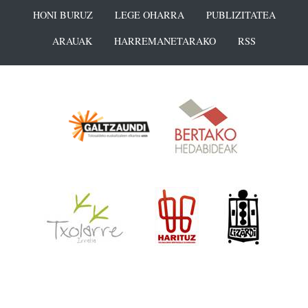
HONI BURUZ
LEGE OHARRA
PUBLIZITATEA
ARAUAK
HARREMANETARAKO
RSS