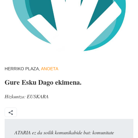
HERRIKO PLAZA,
ANOETA
Gure Esku Dago ekimena.
Hizkuntza:
EUSKARA
ATARIA ez da soilik komunikabide bat: komunitate