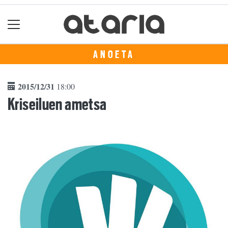
ANOETA
2015/12/31
18:00
Kriseiluen ametsa