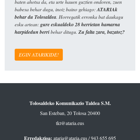
baten ahotsa da, eta urte hauen guztien ondoren, zuen
babesa behar dugu, inoiz baino gehiago:
ATARIAk
behar du Tolosaldea
. Horregatik erronka bat daukagu
esku artean:
gure eskualdeko 28 herrietan hamarna
harpidedun berri
behar ditugu.
Zu falta zara, bazatoz?
EGIN ATARIKIDE!
Tolosaldeko Komunikazio Taldea S.M.
San Esteban, 20 Tolosa 20400
tkt@ataria.eus
Erredakzioa:
ataria@ataria.eus
/ 943 655 695