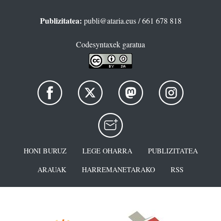
Publizitatea:
publi@ataria.eus
/ 661 678 818
Codesyntaxek garatua
HONI BURUZ
LEGE OHARRA
PUBLIZITATEA
ARAUAK
HARREMANETARAKO
RSS