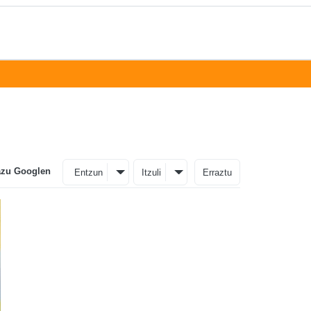
azu Googlen
Entzun
Itzuli
Erraztu