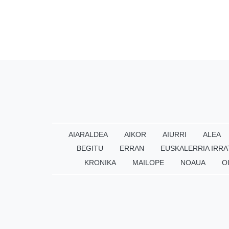
AIARALDEA
AIKOR
AIURRI
ALEA
BEGITU
ERRAN
EUSKALERRIA IRRA
KRONIKA
MAILOPE
NOAUA
O