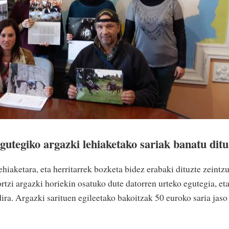
utegiko argazki lehiaketako sariak banatu ditu
ehiaketara, eta herritarrek bozketa bidez erabaki dituzte zeintz
tzi argazki horiekin osatuko dute datorren urteko egutegia, et
ira. Argazki sarituen egileetako bakoitzak 50 euroko saria jaso