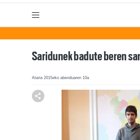
Saridunek badute beren sar
Ataria
2015eko abenduaren 10a