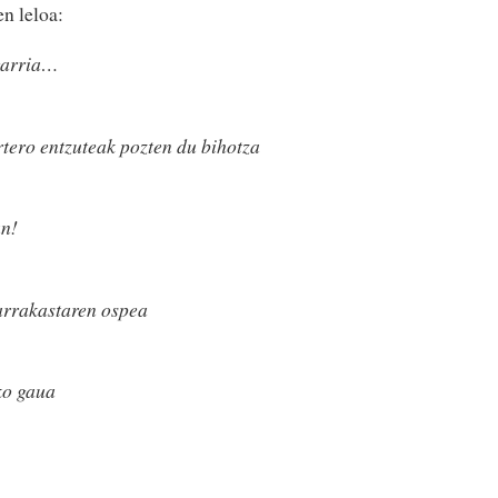
n leloa:
garria…
tero entzuteak pozten du bihotza
an!
arrakastaren ospea
ko gaua