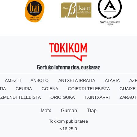
Gertuko informazioa, euskaraz
AMEZTI
ANBOTO
ANTXETA IRRATIA
ATARIA
AZP
TIA
GEURIA
GOIENA
GOIERRI TELEBISTA
GUAIXE
IZMENDI TELEBISTA
ORIO GUKA
TXINTXARRI
ZARAUT
Matx
Gurean
Ttap
Tokikom publizitatea
v16.25.0