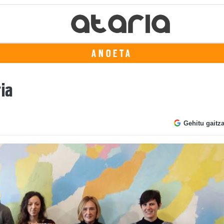
ANOETA
ia
Gehitu gaitz