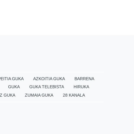
EITIA GUKA
AZKOITIA GUKA
BARRENA
GUKA
GUKA TELEBISTA
HIRUKA
Z GUKA
ZUMAIA GUKA
28 KANALA