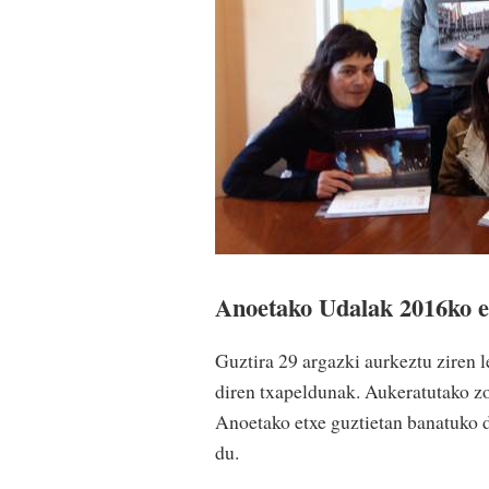
Anoetako Udalak 2016ko eg
Guztira 29 argazki aurkeztu ziren l
diren txapeldunak. Aukeratutako zor
Anoetako etxe guztietan banatuko d
du.