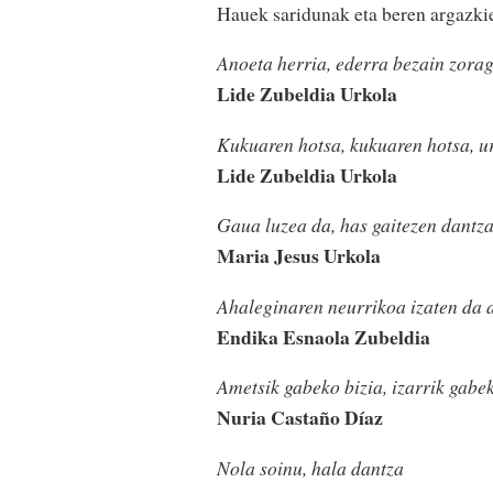
Hauek saridunak eta beren argazkie
Anoeta herria, ederra bezain zora
Lide Zubeldia Urkola
Kukuaren hotsa, kukuaren hotsa, ur
Lide Zubeldia Urkola
Gaua luzea da, has gaitezen dantz
Maria Jesus Urkola
Ahaleginaren neurrikoa izaten da 
Endika Esnaola Zubeldia
Ametsik gabeko bizia, izarrik gabe
Nuria Castaño Díaz
Nola soinu, hala dantza