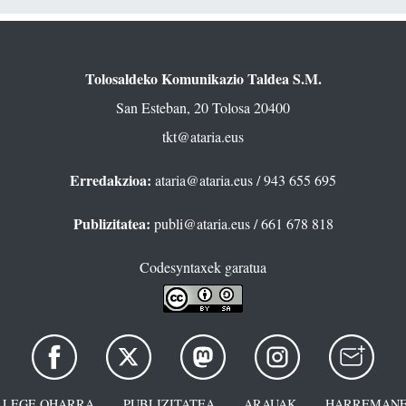
Tolosaldeko Komunikazio Taldea S.M.
San Esteban, 20 Tolosa 20400
tkt@ataria.eus
Erredakzioa:
ataria@ataria.eus
/ 943 655 695
Publizitatea:
publi@ataria.eus
/ 661 678 818
Codesyntaxek garatua
LEGE OHARRA
PUBLIZITATEA
ARAUAK
HARREMANE