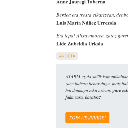
Anne Jauregi Taberna
Berdea eta trosta elkartzean, denb
Luis María Núñez Urrezola
Eta iepa! Altxa umorea, zatoz gurek
Lide Zubeldia Urkola
ANOETA
ATARIA ez da soilik komunikabide 
zuen babesa behar dugu, inoiz ba
bat daukagu esku artean:
gure es
falta zara, bazatoz?
EGIN ATARIKIDE!