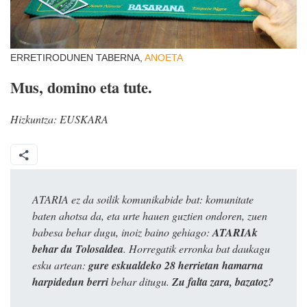
ERRETIRODUNEN TABERNA,
ANOETA
Mus, domino eta tute.
Hizkuntza:
EUSKARA
ATARIA ez da soilik komunikabide bat: komunitate
baten ahotsa da, eta urte hauen guztien ondoren, zuen
babesa behar dugu, inoiz baino gehiago:
ATARIAk
behar du Tolosaldea
. Horregatik erronka bat daukagu
esku artean:
gure eskualdeko 28 herrietan hamarna
harpidedun berri
behar ditugu.
Zu falta zara, bazatoz?