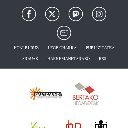
HONI BURUZ
LEGE OHARRA
PUBLIZITATEA
ARAUAK
HARREMANETARAKO
RSS