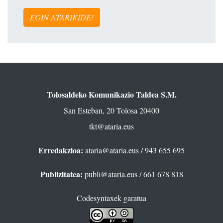
EGIN ATARIKIDE!
Tolosaldeko Komunikazio Taldea S.M.
San Esteban, 20 Tolosa 20400
tkt@ataria.eus
Erredakzioa:
ataria@ataria.eus
/ 943 655 695
Publizitatea:
publi@ataria.eus
/ 661 678 818
Codesyntaxek garatua