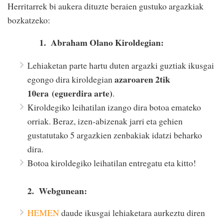
Herritarrek bi aukera dituzte beraien gustuko argazkiak
bozkatzeko:
1. Abraham Olano Kiroldegian:
Lehiaketan parte hartu duten argazki guztiak ikusgai
azaroaren 2tik
egongo dira kiroldegian
10era (eguerdira arte)
.
Kiroldegiko leihatilan izango dira botoa emateko
orriak. Beraz, izen-abizenak jarri eta gehien
gustatutako 5 argazkien zenbakiak idatzi beharko
dira.
Botoa kiroldegiko leihatilan entregatu eta kitto!
2.
Webgunean:
HEMEN
daude ikusgai lehiaketara aurkeztu diren