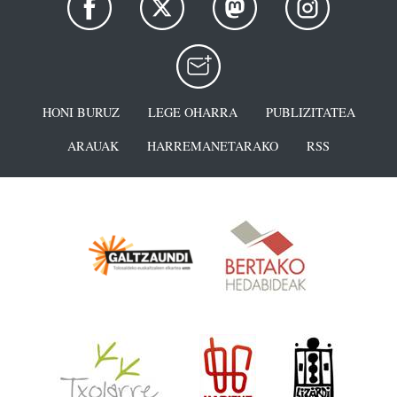
HONI BURUZ
LEGE OHARRA
PUBLIZITATEA
ARAUAK
HARREMANETARAKO
RSS