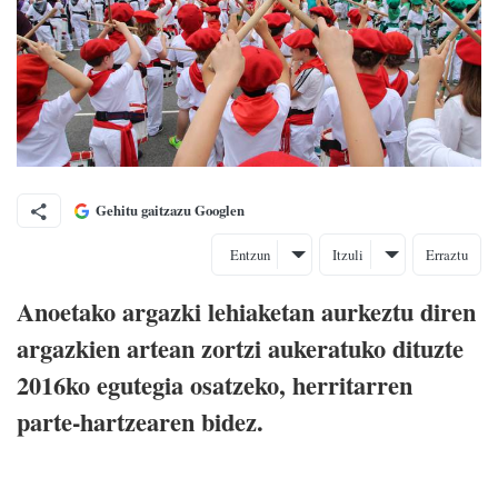
Gehitu gaitzazu Googlen
Entzun
Itzuli
Erraztu
Anoetako argazki lehiaketan aurkeztu diren
argazkien artean zortzi aukeratuko dituzte
2016ko egutegia osatzeko, herritarren
parte-hartzearen bidez.