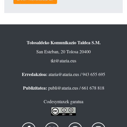
Tolosaldeko Komunikazio Taldea S.M.
San Esteban, 20 Tolosa 20400
tkt@ataria.eus
Erredakzioa:
ataria@ataria.eus
/ 943 655 695
Publizitatea:
publi@ataria.eus
/ 661 678 818
Codesyntaxek garatua