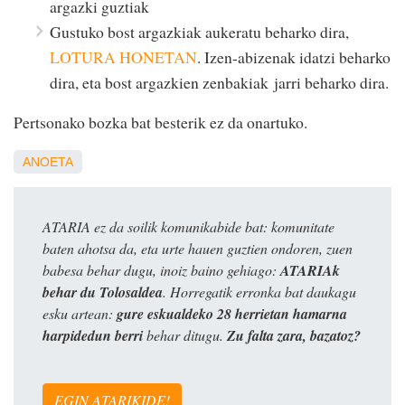
argazki guztiak
Gustuko bost argazkiak aukeratu beharko dira,
LOTURA HONETAN
. Izen-abizenak idatzi beharko
dira, eta bost argazkien zenbakiak jarri beharko dira.
Pertsonako bozka bat besterik ez da onartuko.
ANOETA
ATARIA ez da soilik komunikabide bat: komunitate
baten ahotsa da, eta urte hauen guztien ondoren, zuen
babesa behar dugu, inoiz baino gehiago:
ATARIAk
behar du Tolosaldea
. Horregatik erronka bat daukagu
esku artean:
gure eskualdeko 28 herrietan hamarna
harpidedun berri
behar ditugu.
Zu falta zara, bazatoz?
EGIN ATARIKIDE!