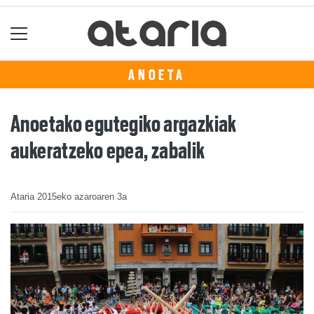
ANOETA
Anoetako egutegiko argazkiak
aukeratzeko epea, zabalik
Ataria
2015eko azaroaren 3a