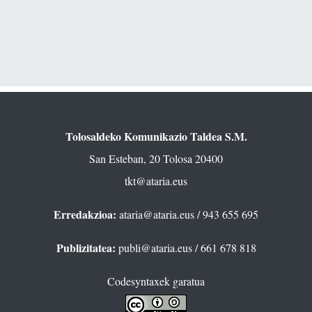
Tolosaldeko Komunikazio Taldea S.M.
San Esteban, 20 Tolosa 20400
tkt@ataria.eus
Erredakzioa:
ataria@ataria.eus
/ 943 655 695
Publizitatea:
publi@ataria.eus
/ 661 678 818
Codesyntaxek garatua