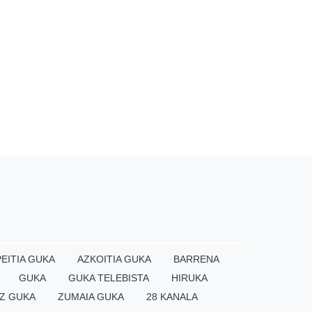
EITIA GUKA
AZKOITIA GUKA
BARRENA
GUKA
GUKA TELEBISTA
HIRUKA
Z GUKA
ZUMAIA GUKA
28 KANALA