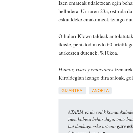
Izen emateak udaletxean egin behar
helbidera. Urriaren 23a, ostirala 
eskualdeko emakumeek izango dut
Oihulari Klown taldeak antolatutak
ikasle, pentsiodun edo 60 urtetik 
aurkezten dutenek, %10koa.
Humor, risas y emociones
izenareki
Kiroldegian izango dira saioak, goi
GIZARTEA
ANOETA
ATARIA ez da soilik komunikabide 
zuen babesa behar dugu, inoiz ba
bat daukagu esku artean:
gure es