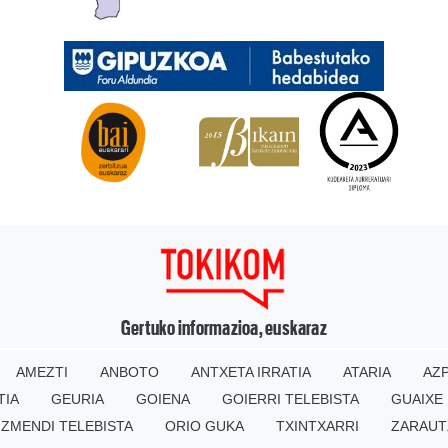
Gertuko informazioa, euskaraz
AMEZTI
ANBOTO
ANTXETA IRRATIA
ATARIA
AZP
TIA
GEURIA
GOIENA
GOIERRI TELEBISTA
GUAIXE
IZMENDI TELEBISTA
ORIO GUKA
TXINTXARRI
ZARAUT