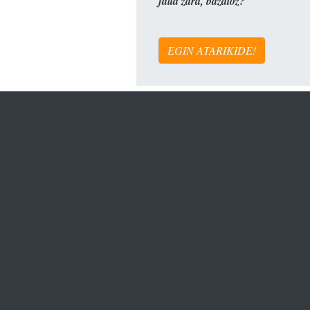
falta zara, bazatoz?
EGIN ATARIKIDE!