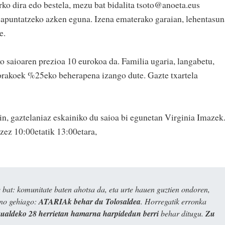
ko dira edo bestela, mezu bat bidalita tsoto@anoeta.eus
da apuntatzeko azken eguna. Izena ematerako garaian, lehentasun
e.
o saioaren prezioa 10 eurokoa da. Familia ugaria, langabetu,
gorakoek %25eko beherapena izango dute. Gazte txartela
n, gaztelaniaz eskainiko du saioa bi egunetan Virginia Imazek
zez 10:00etatik 13:00etara,
bat: komunitate baten ahotsa da, eta urte hauen guztien ondoren,
ino gehiago:
ATARIAk behar du Tolosaldea
. Horregatik erronka
kualdeko 28 herrietan hamarna harpidedun berri
behar ditugu.
Zu