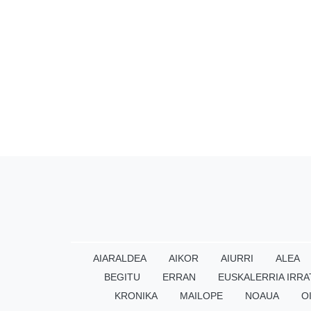
AIARALDEA
AIKOR
AIURRI
ALEA
BEGITU
ERRAN
EUSKALERRIA IRRA
KRONIKA
MAILOPE
NOAUA
O