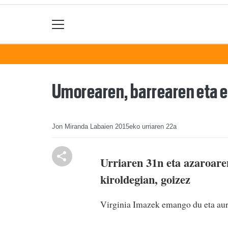
Umorearen, barrearen eta e
Jon Miranda Labaien
2015eko urriaren 22a
Urriaren 31n eta azaroar
kiroldegian, goizez
Virginia Imazek emango du eta aurr