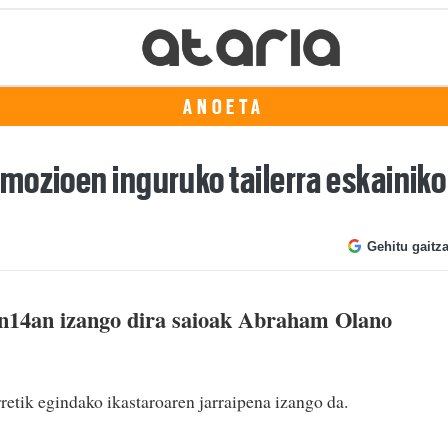
ANOETA
mozioen inguruko tailerra eskainiko
Gehitu gaitz
en14an izango dira saioak Abraham Olano
etik egindako ikastaroaren jarraipena izango da.