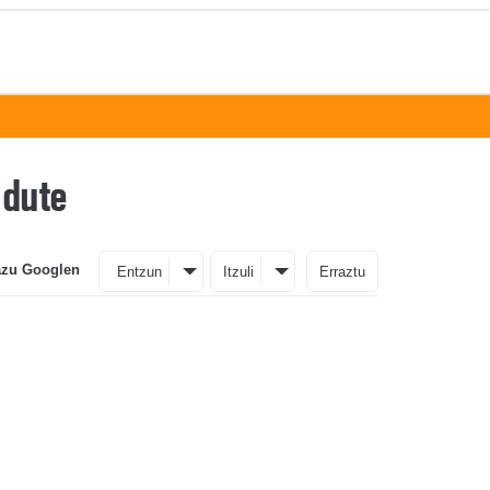
 dute
azu Googlen
Entzun
Itzuli
Erraztu