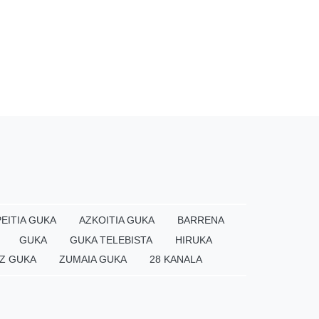
EITIA GUKA
AZKOITIA GUKA
BARRENA
GUKA
GUKA TELEBISTA
HIRUKA
Z GUKA
ZUMAIA GUKA
28 KANALA