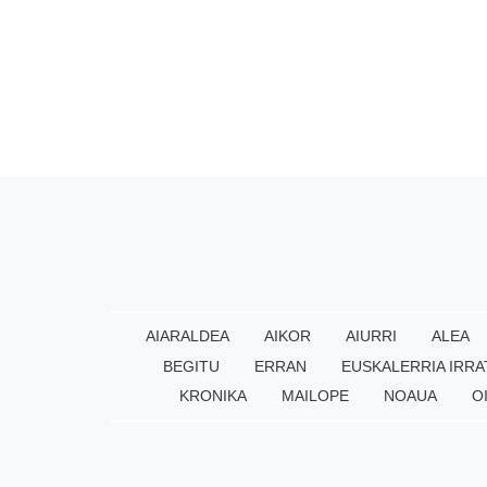
AIARALDEA
AIKOR
AIURRI
ALEA
BEGITU
ERRAN
EUSKALERRIA IRRA
KRONIKA
MAILOPE
NOAUA
O