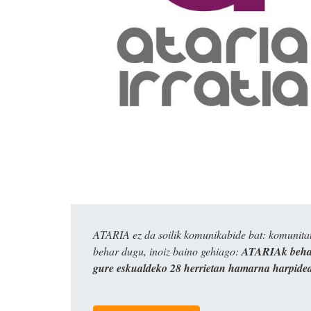
ATARIA ez da soilik komunikabide bat: komunitat
behar dugu, inoiz baino gehiago:
ATARIAk behar
gure eskualdeko 28 herrietan hamarna harpide