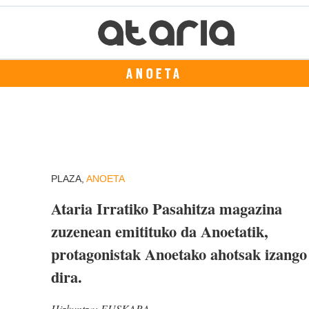
ANOETA
PLAZA,
ANOETA
Ataria Irratiko Pasahitza magazina
zuzenean emitituko da Anoetatik,
protagonistak Anoetako ahotsak izango
dira.
Hizkuntza:
EUSKARA