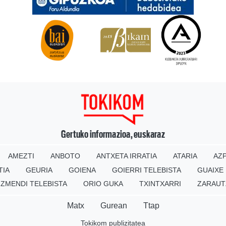
Gertuko informazioa, euskaraz
AMEZTI
ANBOTO
ANTXETA IRRATIA
ATARIA
AZP
TIA
GEURIA
GOIENA
GOIERRI TELEBISTA
GUAIXE
IZMENDI TELEBISTA
ORIO GUKA
TXINTXARRI
ZARAUT
Matx
Gurean
Ttap
Tokikom publizitatea