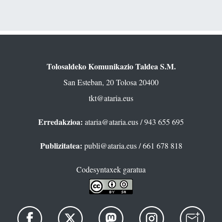
Tolosaldeko Komunikazio Taldea S.M.
San Esteban, 20 Tolosa 20400
tkt@ataria.eus
Erredakzioa:
ataria@ataria.eus
/ 943 655 695
Publizitatea:
publi@ataria.eus
/ 661 678 818
Codesyntaxek garatua