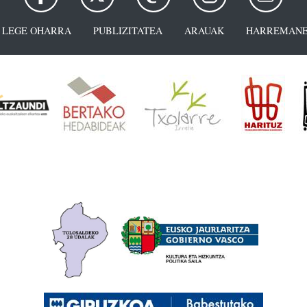
LEGE OHARRA
PUBLIZITATEA
ARAUAK
HARREMANE