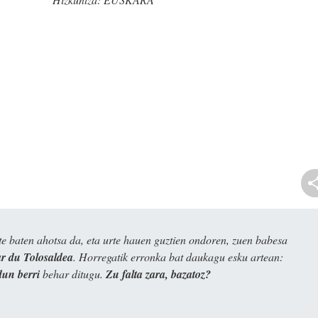
e baten ahotsa da, eta urte hauen guztien ondoren, zuen babesa
 du Tolosaldea
. Horregatik erronka bat daukagu esku artean:
dun berri
behar ditugu.
Zu falta zara, bazatoz?