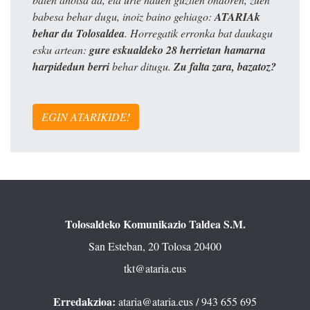
babesa behar dugu, inoiz baino gehiago:
ATARIAk
behar du Tolosaldea
. Horregatik erronka bat daukagu
esku artean:
gure eskualdeko 28 herrietan hamarna
harpidedun berri
behar ditugu.
Zu falta zara, bazatoz?
EGIN ATARIKIDE!
Tolosaldeko Komunikazio Taldea S.M.
San Esteban, 20 Tolosa 20400
tkt@ataria.eus
Erredakzioa:
ataria@ataria.eus
/ 943 655 695