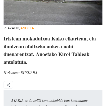
PLAZATIK,
ANOETA
Iristean mokadutxoa Kuku elkartean, eta
iluntzean afaltzeko aukera nahi
duenarentzat. Anoetako Kirol Taldeak
antolatuta.
Hizkuntza:
EUSKARA
ATARIA ez da soilik komunikabide bat: komunitate
baten ahotsa da, eta urte hauen guztien ondoren, zuen