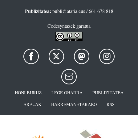
Publizitatea:
publi@ataria.eus
/ 661 678 818
Codesyntaxek garatua
HONI BURUZ
LEGE OHARRA
PUBLIZITATEA
ARAUAK
HARREMANETARAKO
RSS