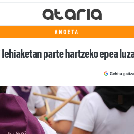
ANOETA
 lehiaketan parte hartzeko epea luz
Gehitu gaitz