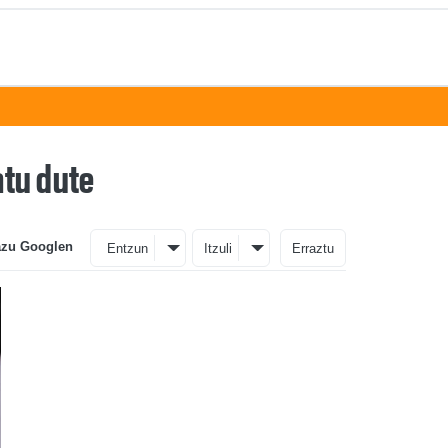
atu dute
azu Googlen
Entzun
Itzuli
Erraztu