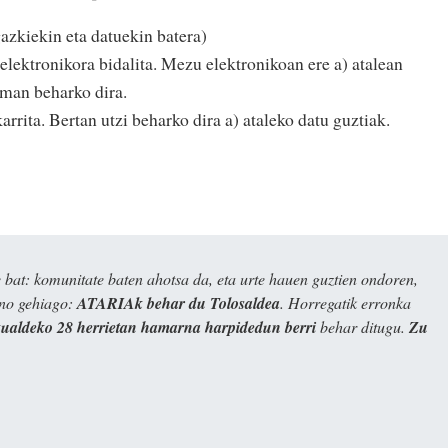
azkiekin eta datuekin batera)
elektronikora bidalita. Mezu elektronikoan ere a) atalean
eman beharko dira.
rrita. Bertan utzi beharko dira a) ataleko datu guztiak.
bat: komunitate baten ahotsa da, eta urte hauen guztien ondoren,
ino gehiago:
ATARIAk behar du Tolosaldea
. Horregatik erronka
kualdeko 28 herrietan hamarna harpidedun berri
behar ditugu.
Zu