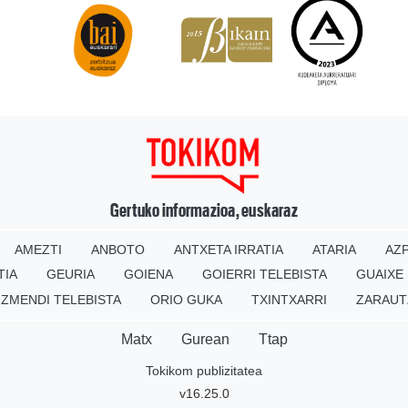
Gertuko informazioa, euskaraz
AMEZTI
ANBOTO
ANTXETA IRRATIA
ATARIA
AZP
TIA
GEURIA
GOIENA
GOIERRI TELEBISTA
GUAIXE
IZMENDI TELEBISTA
ORIO GUKA
TXINTXARRI
ZARAUT
Matx
Gurean
Ttap
Tokikom publizitatea
v16.25.0