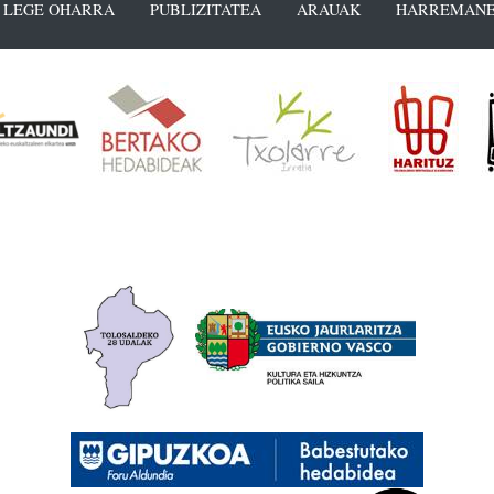
LEGE OHARRA
PUBLIZITATEA
ARAUAK
HARREMANE