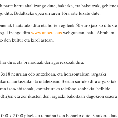
 parte hartu ahal izango dute, bakarka, eta bakoitzak, gehiene
o ditu. Bidaltzeko epea urriaren 16ra arte luzatu dute.
nenak hautatuko ditu eta horien egileek 50 euro jasoko dituzte
sgai izango dira
www.anoeta.eus
webgunean, baita Abraham
 den kultur eta kirol astean.
ar dira, eta bi moduak derrigorrezkoak dira:
3x18 neurrian edo antzekoan, eta horizontalean (argazki
akarra aurkeztuko da udaletxean. Bertan sartuko dira argazkiak
aren izen-abizenak, kontakturako telefono zenbakia, helbide
 d(ir)en eta zer ikusten den, argazki bakoitzari dagokion esaera
3.000 x 2.000 pixeleko tamaina izan beharko dute. 3 aukera dau