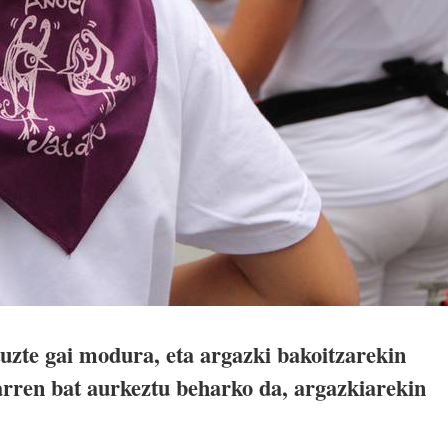
tuzte gai modura, eta argazki bakoitzarekin
arren bat aurkeztu beharko da, argazkiarekin