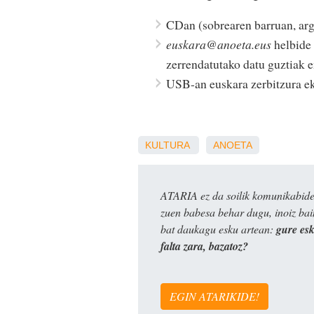
CDan (sobrearen barruan, arg
euskara@anoeta.eus
helbide 
zerrendatutako datu guztiak 
USB-an euskara zerbitzura eka
KULTURA
ANOETA
ATARIA ez da soilik komunikabide 
zuen babesa behar dugu, inoiz ba
bat daukagu esku artean:
gure es
falta zara, bazatoz?
EGIN ATARIKIDE!