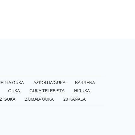
EITIA GUKA
AZKOITIA GUKA
BARRENA
GUKA
GUKA TELEBISTA
HIRUKA
Z GUKA
ZUMAIA GUKA
28 KANALA