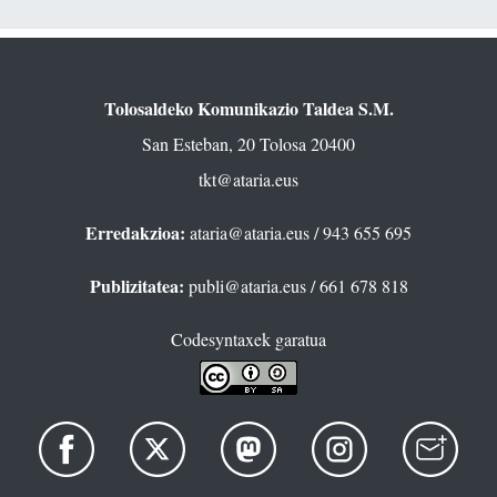
Tolosaldeko Komunikazio Taldea S.M.
San Esteban, 20 Tolosa 20400
tkt@ataria.eus
Erredakzioa:
ataria@ataria.eus
/ 943 655 695
Publizitatea:
publi@ataria.eus
/ 661 678 818
Codesyntaxek garatua