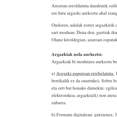
Anoetan erroldatuta daudenek soilik
ere hiru argazki aurkeztu ahal izang
Ondoren, udalak zortzi argazkirik o
sari moduan. Dena den, guztiak iku
Olano kiroldegian, azaroan ospatuko
Argazkiak nola aurkeztu:
Argazkiak bi modutara aurkeztu beh
a)
Argazki-paperean errebelatuta:
1
bertikalik ez da onartuko). Sobre b
eta orri bat honako datuekin: egile
elektronikoa, argazkia(k) non atera
zaharra.
b) Formatu digitalean: gutxienez, 