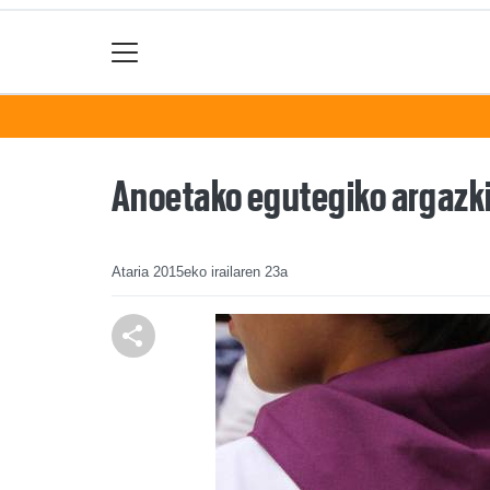
Anoetako egutegiko argazki
Ataria
2015eko irailaren 23a