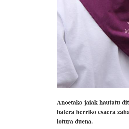
Anoetako jaiak hautatu di
batera herriko esaera zah
lotura duena.