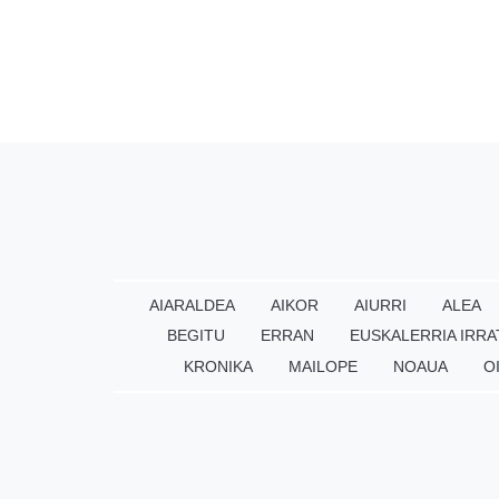
AIARALDEA
AIKOR
AIURRI
ALEA
BEGITU
ERRAN
EUSKALERRIA IRRA
KRONIKA
MAILOPE
NOAUA
O