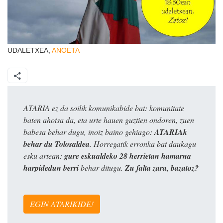
UDALETXEA,
ANOETA
ATARIA ez da soilik komunikabide bat: komunitate
baten ahotsa da, eta urte hauen guztien ondoren, zuen
babesa behar dugu, inoiz baino gehiago:
ATARIAk
behar du Tolosaldea
. Horregatik erronka bat daukagu
esku artean:
gure eskualdeko 28 herrietan hamarna
harpidedun berri
behar ditugu.
Zu falta zara, bazatoz?
EGIN ATARIKIDE!