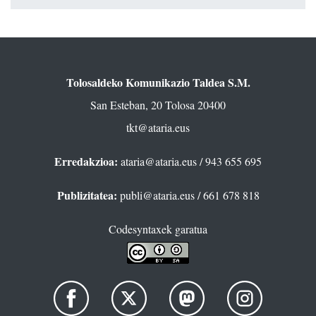
Tolosaldeko Komunikazio Taldea S.M.
San Esteban, 20 Tolosa 20400
tkt@ataria.eus
Erredakzioa:
ataria@ataria.eus
/ 943 655 695
Publizitatea:
publi@ataria.eus
/ 661 678 818
Codesyntaxek garatua