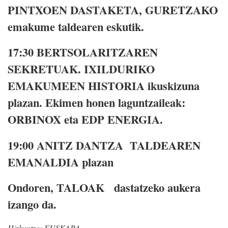
PINTXOEN DASTAKETA, GURETZAKO
emakume taldearen eskutik.
17:30
BERTSOLARITZAREN
SEKRETUAK. IXILDURIKO
EMAKUMEEN HISTORIA ikuskizuna
plazan. Ekimen honen laguntzaileak:
ORBINOX eta EDP ENERGIA.
19:00
ANITZ DANTZA TALDEAREN
EMANALDIA plazan
Ondoren,
TALOAK dastatzeko aukera
izango da.
Hizkuntza:
EUSKARA