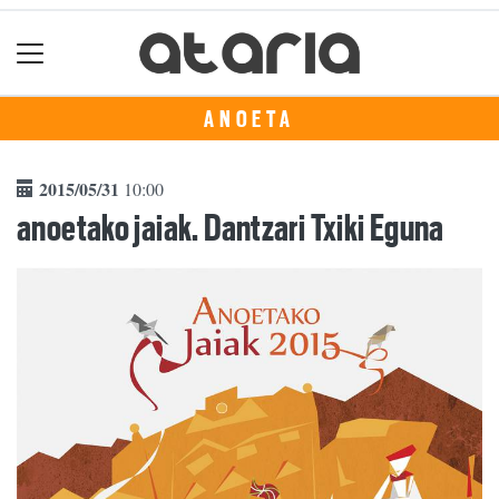
ANOETA
2015/05/31
10:00
anoetako jaiak. Dantzari Txiki Eguna