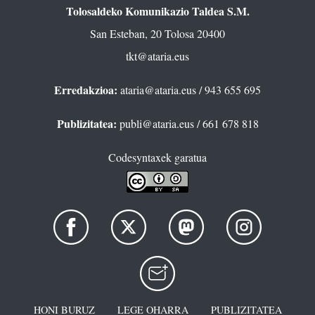
Tolosaldeko Komunikazio Taldea S.M.
San Esteban, 20 Tolosa 20400
tkt@ataria.eus
Erredakzioa:
ataria@ataria.eus
/ 943 655 695
Publizitatea:
publi@ataria.eus
/ 661 678 818
Codesyntaxek garatua
HONI BURUZ
LEGE OHARRA
PUBLIZITATEA