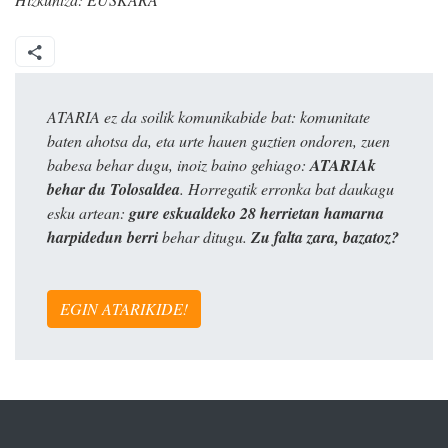
ATARIA ez da soilik komunikabide bat: komunitate
baten ahotsa da, eta urte hauen guztien ondoren, zuen
babesa behar dugu, inoiz baino gehiago:
ATARIAk
behar du Tolosaldea
. Horregatik erronka bat daukagu
esku artean:
gure eskualdeko 28 herrietan hamarna
harpidedun berri
behar ditugu.
Zu falta zara, bazatoz?
EGIN ATARIKIDE!