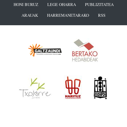
HONI BURUZ
LEGE OHARRA
PUBLIZITATEA
ARAUAK
HARREMANETARAKO
RSS