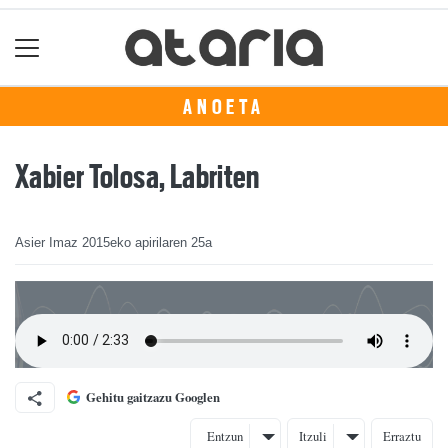
ANOETA
Xabier Tolosa, Labriten
Asier Imaz
2015eko apirilaren 25a
Gehitu gaitzazu Googlen
Entzun
Itzuli
Erraztu