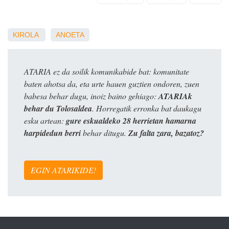
KIROLA
ANOETA
ATARIA ez da soilik komunikabide bat: komunitate
baten ahotsa da, eta urte hauen guztien ondoren, zuen
babesa behar dugu, inoiz baino gehiago:
ATARIAk
behar du Tolosaldea
. Horregatik erronka bat daukagu
esku artean:
gure eskualdeko 28 herrietan hamarna
harpidedun berri
behar ditugu.
Zu falta zara, bazatoz?
EGIN ATARIKIDE!