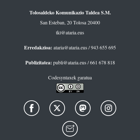
Tolosaldeko Komunikazio Taldea S.M.
San Esteban, 20 Tolosa 20400
tkt@ataria.eus
Erredakzioa:
ataria@ataria.eus
/ 943 655 695
Publizitatea:
publi@ataria.eus
/ 661 678 818
Codesyntaxek garatua