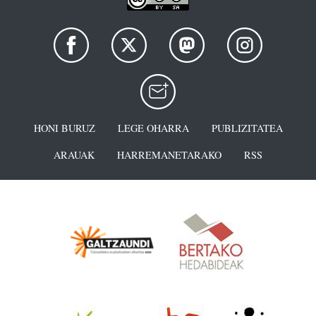
HONI BURUZ
LEGE OHARRA
PUBLIZITATEA
ARAUAK
HARREMANETARAKO
RSS