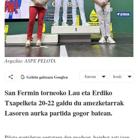
Argazkia: ASPE PELOTA
Entzun
Itzuli
Gehitu gaitzazu Googlen
San Fermin torneoko Lau eta Erdiko
Txapelketa 20-22 galdu du amezketarrak
Lasoren aurka partida gogor batean.
Pilota partidetan gertatzen den moduan, hainbat zati izan