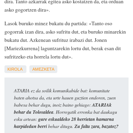
dira. Tanto azkarrak egitea asko kostatzen da, eta orduan
asko gogortzen dira».
Lasok buruko minez bukatu du partida: «Tanto oso
gogorrak izan dira, asko sufritu dut, eta buruko minarekin
bukatu dut. Azkenean sufrituz irabazi dut. Jonen
[Mariezkurrena] laguntzarekin lortu dut, berak esan dit
sufritzeko eta horrela lortu dut».
KIROLA
AMEZKETA
ATARIA ez da soilik komunikabide bat: komunitate
baten ahotsa da, eta urte hauen guztien ondoren, zuen
babesa behar dugu, inoiz baino gehiago:
ATARIAk
behar du Tolosaldea
. Horregatik erronka bat daukagu
esku artean:
gure eskualdeko 28 herrietan hamarna
harpidedun berri
behar ditugu.
Zu falta zara, bazatoz?