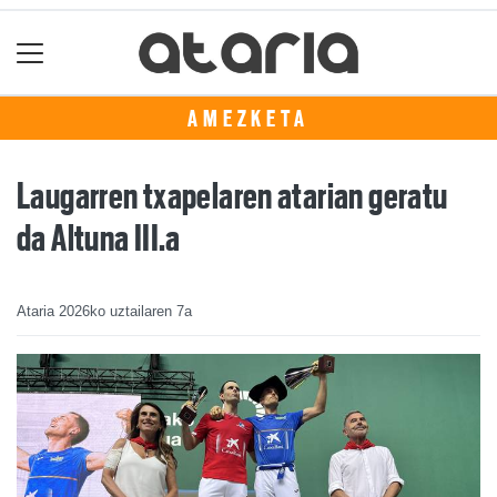
AMEZKETA
Laugarren txapelaren atarian geratu
da Altuna III.a
Ataria
2026ko uztailaren 7a