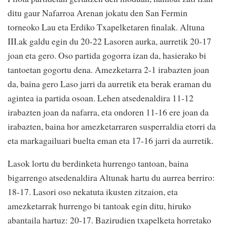
ditu gaur Nafarroa Arenan jokatu den San Fermin
torneoko Lau eta Erdiko Txapelketaren finalak. Altuna
III.ak galdu egin du 20-22 Lasoren aurka, aurretik 20-17
joan eta gero. Oso partida gogorra izan da, hasierako bi
tantoetan gogortu dena. Amezketarra 2-1 irabazten joan
da, baina gero Laso jarri da aurretik eta berak eraman du
agintea ia partida osoan. Lehen atsedenaldira 11-12
irabazten joan da nafarra, eta ondoren 11-16 ere joan da
irabazten, baina hor amezketarraren susperraldia etorri da
eta markagailuari buelta eman eta 17-16 jarri da aurretik.
Lasok lortu du berdinketa hurrengo tantoan, baina
bigarrengo atsedenaldira Altunak hartu du aurrea berriro:
18-17. Lasori oso nekatuta ikusten zitzaion, eta
amezketarrak hurrengo bi tantoak egin ditu, hiruko
abantaila hartuz: 20-17. Bazirudien txapelketa horretako