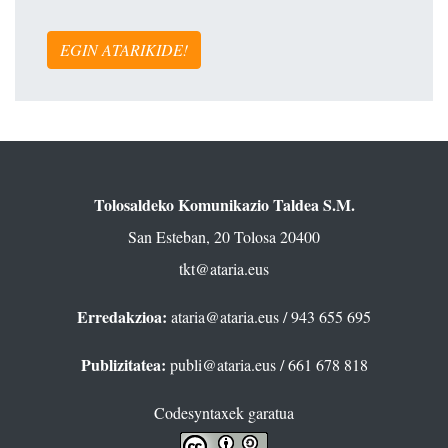
EGIN ATARIKIDE!
Tolosaldeko Komunikazio Taldea S.M.
San Esteban, 20 Tolosa 20400
tkt@ataria.eus
Erredakzioa:
ataria@ataria.eus
/ 943 655 695
Publizitatea:
publi@ataria.eus
/ 661 678 818
Codesyntaxek garatua