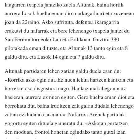
laugarren txapela jantziko zuela Altunak, baina hortik
aurrera Lasok buelta eman dio markagailuari eta zuzenean
joan da 22raino. Asko sufrituta, defentsa ikaragarria
erakutsi du nafarrak eta bere lehenengo txapela jantzi du
San Fermin torneoko Lau eta Erdikoan. Guztira 390
pilotakada eman dituzte, eta Altunak 13 tanto egin eta 8
galdu ditu, eta Lasok 14 egin eta 7 galdu ditu.
Altunak partidaren lehen zatian galdu duela esan du:
«Korrika asko egin dut. Ez nuen lekua hartzen kantxan eta
horrekin oso disgustura nago. Hankaz makal egon naiz
hasieran, aurrera ez nuen egiten. Gero buelta eman diot eta
borrokatu dut, baina iruditzen zait galdu dudala lehenengo
zatian ez dudalako asmatu». Nafarroa Arenak partidak
gogortu egiten dituela gaineratu du: «Askotan gertatzen
den moduan, frontoi honetan egindako tanto gutxi izan