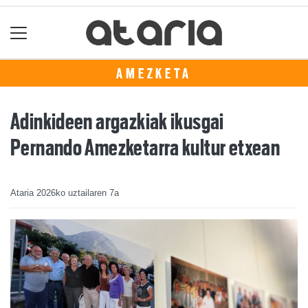
AMEZKETA
Adinkideen argazkiak ikusgai
Pernando Amezketarra kultur etxean
Ataria
2026ko uztailaren 7a