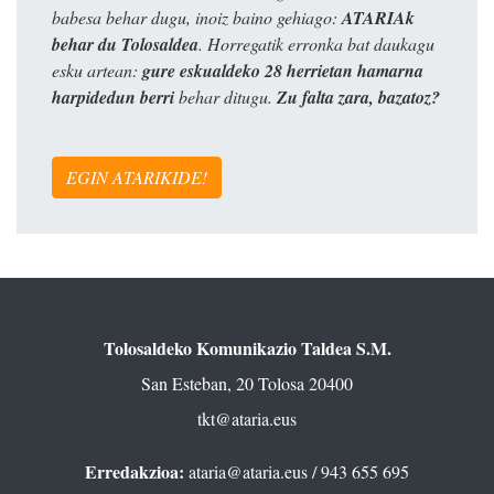
babesa behar dugu, inoiz baino gehiago:
ATARIAk
behar du Tolosaldea
. Horregatik erronka bat daukagu
esku artean:
gure eskualdeko 28 herrietan hamarna
harpidedun berri
behar ditugu.
Zu falta zara, bazatoz?
EGIN ATARIKIDE!
Tolosaldeko Komunikazio Taldea S.M.
San Esteban, 20 Tolosa 20400
tkt@ataria.eus
Erredakzioa:
ataria@ataria.eus
/ 943 655 695