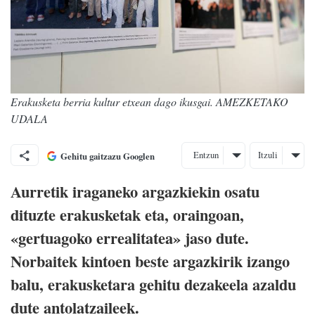
Erakusketa berria kultur etxean dago ikusgai. AMEZKETAKO
UDALA
Entzun
Itzuli
Gehitu gaitzazu Googlen
Aurretik iraganeko argazkiekin osatu
dituzte erakusketak eta, oraingoan,
«gertuagoko errealitatea» jaso dute.
Norbaitek kintoen beste argazkirik izango
balu, erakusketara gehitu dezakeela azaldu
dute antolatzaileek.