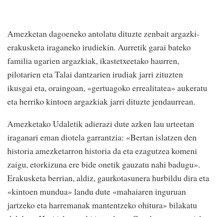
Amezketan dagoeneko antolatu dituzte zenbait argazki-
erakusketa iraganeko irudiekin. Aurretik garai bateko
familia ugarien argazkiak, ikastetxeetako haurren,
pilotarien eta Talai dantzarien irudiak jarri zituzten
ikusgai eta, oraingoan, «gertuagoko errealitatea» aukeratu
eta herriko kintoen argazkiak jarri dituzte jendaurrean.
Amezketako Udaletik adierazi dute azken lau urteetan
iraganari eman diotela garrantzia: «Bertan islatzen den
historia amezketarron historia da eta ezagutzea komeni
zaigu, etorkizuna ere bide onetik gauzatu nahi badugu».
Erakusketa berrian, aldiz, gaurkotasunera hurbildu dira eta
«kintoen mundua» landu dute «mahaiaren inguruan
jartzeko eta harremanak mantentzeko ohitura» bilakatu