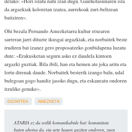
delako: «Hori islatu nahi izan dugu. Gaurkotasunaren isla
da argazkiak koloretan izatea, aurrekoak zuri-beltzean
baitziren».
Ohi bezala Pernando Amezketarra kultur etxearen
sarreran jarri dituzte ikusgai argazkiak, eta norbaitek beste
irudiren bat izanez gero proposatzeko gonbidapena luzatu
dute: «Erakusketan seguru asko ez daudela kintoen
argazki guztiak. Bila ibili, han eta hemen ate joka aritu eta
lortu direnak daude. Norbaitek besterik izango balu, udal
bulegoan gogo handiz jasoko dugu, eta eskaneatu ondoren
itzuliko genuke».
GIZARTEA
AMEZKETA
ATARIA ez da soilik komunikabide bat: komunitate
baten ahotsa da, eta urte hauen guztien ondoren, zuen