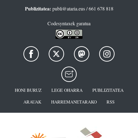
Publizitatea:
publi@ataria.eus
/ 661 678 818
Codesyntaxek garatua
HONI BURUZ
LEGE OHARRA
PUBLIZITATEA
ARAUAK
HARREMANETARAKO
RSS