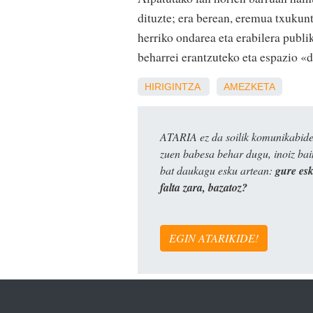
dituzte; era berean, eremua txukunt
herriko ondarea eta erabilera publ
beharrei erantzuteko eta espazio «d
HIRIGINTZA
AMEZKETA
ATARIA ez da soilik komunikabide 
zuen babesa behar dugu, inoiz ba
bat daukagu esku artean:
gure es
falta zara, bazatoz?
EGIN ATARIKIDE!