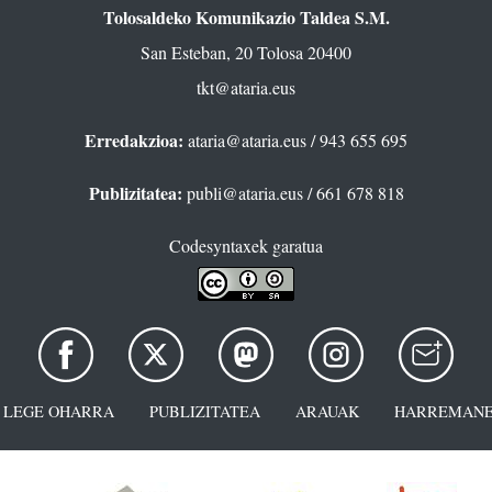
Tolosaldeko Komunikazio Taldea S.M.
San Esteban, 20 Tolosa 20400
tkt@ataria.eus
Erredakzioa:
ataria@ataria.eus
/ 943 655 695
Publizitatea:
publi@ataria.eus
/ 661 678 818
Codesyntaxek garatua
LEGE OHARRA
PUBLIZITATEA
ARAUAK
HARREMANE