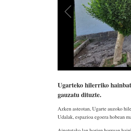
Ugarteko hilerriko hainbat
gauzatu dituzte.
Azken asteotan, Ugarte auzoko hile
Udalak, espazioa egoera hobean man
Aipatutako lan horien barruan hain