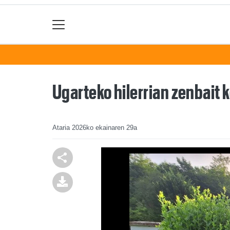
Ugarteko hilerrian zenbait 
Ataria
2026ko ekainaren 29a