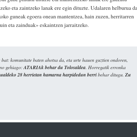
zeko eta zaintzeko lanak ere egin dituzte. Udalaren helburua d
ikoko guneak egoera onean mantentzea, hain zuzen, herritarren
uin eta zainduak» eskaintzen jarraitzeko.
bat: komunitate baten ahotsa da, eta urte hauen guztien ondoren,
ino gehiago:
ATARIAk behar du Tolosaldea
. Horregatik erronka
kualdeko 28 herrietan hamarna harpidedun berri
behar ditugu.
Zu