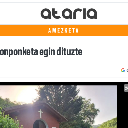
AMEZKETA
konponketa egin dituzte