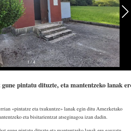
 gune pintatu dituzte, eta mantentzeko lanak er
rrian «pintatze eta txukuntze» lanak egin ditu Amezketako
tentzeko eta bisitarientzat atseginagoa izan dadin.
bat gune pintatu dituzte eta mantentzeko lanak ere gauzatu