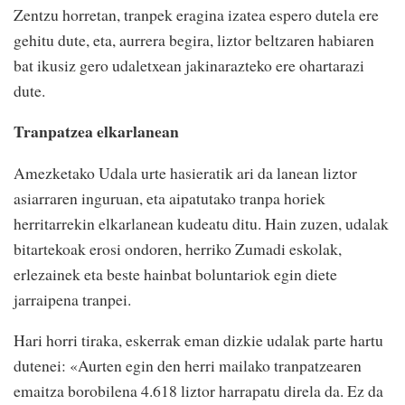
Zentzu horretan, tranpek eragina izatea espero dutela ere
gehitu dute, eta, aurrera begira, liztor beltzaren habiaren
bat ikusiz gero udaletxean jakinarazteko ere ohartarazi
dute.
Tranpatzea elkarlanean
Amezketako Udala urte hasieratik ari da lanean liztor
asiarraren inguruan, eta aipatutako tranpa horiek
herritarrekin elkarlanean kudeatu ditu. Hain zuzen, udalak
bitartekoak erosi ondoren, herriko Zumadi eskolak,
erlezainek eta beste hainbat boluntariok egin diete
jarraipena tranpei.
Hari horri tiraka, eskerrak eman dizkie udalak parte hartu
dutenei: «Aurten egin den herri mailako tranpatzearen
emaitza borobilena 4.618 liztor harrapatu direla da. Ez da