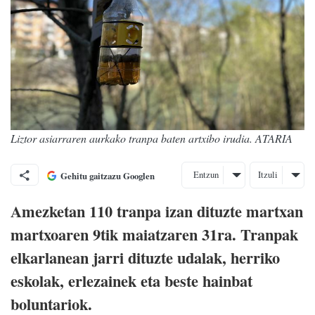
Liztor asiarraren aurkako tranpa baten artxibo irudia. ATARIA
Entzun
Itzuli
Gehitu gaitzazu Googlen
Amezketan 110 tranpa izan dituzte martxan
martxoaren 9tik maiatzaren 31ra. Tranpak
elkarlanean jarri dituzte udalak, herriko
eskolak, erlezainek eta beste hainbat
boluntariok.