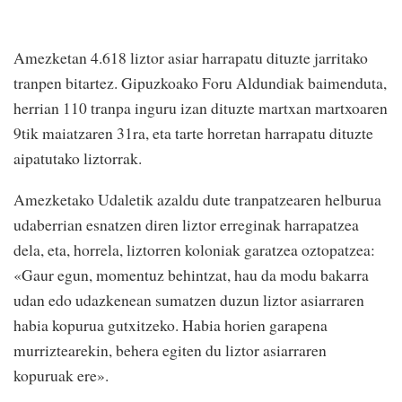
Amezketan 4.618 liztor asiar harrapatu dituzte jarritako
tranpen bitartez. Gipuzkoako Foru Aldundiak baimenduta,
herrian 110 tranpa inguru izan dituzte martxan martxoaren
9tik maiatzaren 31ra, eta tarte horretan harrapatu dituzte
aipatutako liztorrak.
Amezketako Udaletik azaldu dute tranpatzearen helburua
udaberrian esnatzen diren liztor erreginak harrapatzea
dela, eta, horrela, liztorren koloniak garatzea oztopatzea:
«Gaur egun, momentuz behintzat, hau da modu bakarra
udan edo udazkenean sumatzen duzun liztor asiarraren
habia kopurua gutxitzeko. Habia horien garapena
murriztearekin, behera egiten du liztor asiarraren
kopuruak ere».