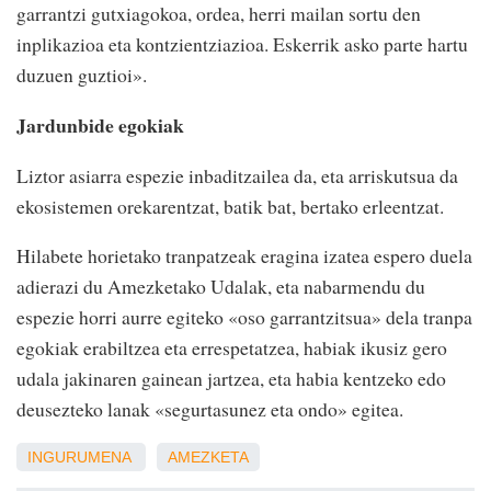
garrantzi gutxiagokoa, ordea, herri mailan sortu den
inplikazioa eta kontzientziazioa. Eskerrik asko parte hartu
duzuen guztioi».
Jardunbide egokiak
Liztor asiarra espezie inbaditzailea da, eta arriskutsua da
ekosistemen orekarentzat, batik bat, bertako erleentzat.
Hilabete horietako tranpatzeak eragina izatea espero duela
adierazi du Amezketako Udalak, eta nabarmendu du
espezie horri aurre egiteko «oso garrantzitsua» dela tranpa
egokiak erabiltzea eta errespetatzea, habiak ikusiz gero
udala jakinaren gainean jartzea, eta habia kentzeko edo
deusezteko lanak «segurtasunez eta ondo» egitea.
INGURUMENA
AMEZKETA