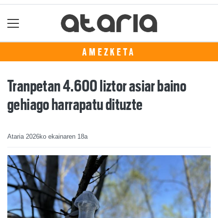
AMEZKETA
Tranpetan 4.600 liztor asiar baino
gehiago harrapatu dituzte
Ataria
2026ko ekainaren 18a