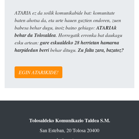
ATARIA ez da soilik komunikabide bat: komunitate
baten ahotsa da, eta urte hauen guztien ondoren, zuen
babesa behar dugu, inoiz baino gehiago:
ATARIAk
behar du Tolosaldea
. Horregatik erronka bat daukagu
esku artean:
gure eskualdeko 28 herrietan hamarna
harpidedun berri
behar ditugu.
Zu falta zara, bazatoz?
EGIN ATARIKIDE!
Tolosaldeko Komunikazio Taldea S.M.
San Esteban, 20 Tolosa 20400