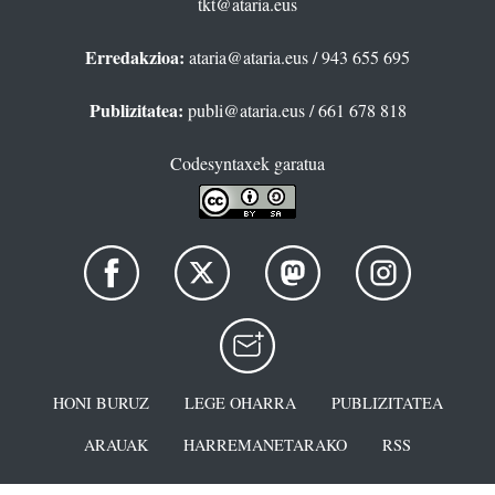
tkt@ataria.eus
Erredakzioa:
ataria@ataria.eus
/ 943 655 695
Publizitatea:
publi@ataria.eus
/ 661 678 818
Codesyntaxek garatua
HONI BURUZ
LEGE OHARRA
PUBLIZITATEA
ARAUAK
HARREMANETARAKO
RSS