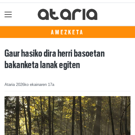
AMEZKETA
Gaur hasiko dira herri basoetan
bakanketa lanak egiten
Ataria
2026ko ekainaren 17a