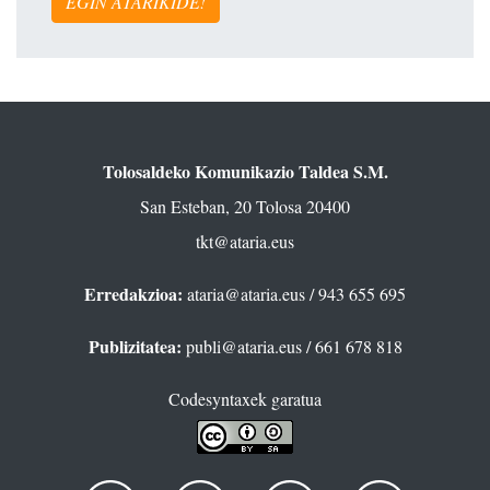
EGIN ATARIKIDE!
Tolosaldeko Komunikazio Taldea S.M.
San Esteban, 20 Tolosa 20400
tkt@ataria.eus
Erredakzioa:
ataria@ataria.eus
/ 943 655 695
Publizitatea:
publi@ataria.eus
/ 661 678 818
Codesyntaxek garatua