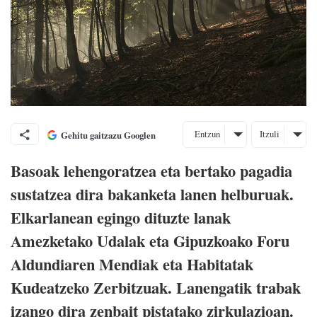
Entzun
Itzuli
Gehitu gaitzazu Googlen
Basoak lehengoratzea eta bertako pagadia
sustatzea dira bakanketa lanen helburuak.
Elkarlanean egingo dituzte lanak
Amezketako Udalak eta Gipuzkoako Foru
Aldundiaren Mendiak eta Habitatak
Kudeatzeko Zerbitzuak. Lanengatik trabak
izango dira zenbait pistatako zirkulazioan.