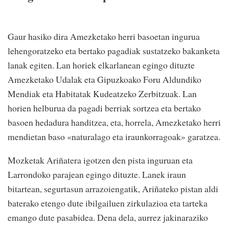
Gaur hasiko dira Amezketako herri basoetan ingurua
lehengoratzeko eta bertako pagadiak sustatzeko bakanketa
lanak egiten. Lan horiek elkarlanean egingo dituzte
Amezketako Udalak eta Gipuzkoako Foru Aldundiko
Mendiak eta Habitatak Kudeatzeko Zerbitzuak. Lan
horien helburua da pagadi berriak sortzea eta bertako
basoen hedadura handitzea, eta, horrela, Amezketako herri
mendietan baso «naturalago eta iraunkorragoak» garatzea.
Mozketak Ariñatera igotzen den pista inguruan eta
Larrondoko parajean egingo dituzte. Lanek iraun
bitartean, segurtasun arrazoiengatik, Ariñateko pistan aldi
baterako etengo dute ibilgailuen zirkulazioa eta tarteka
emango dute pasabidea. Dena dela, aurrez jakinaraziko