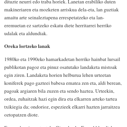
dituzte neurri edo traba horiek. Lanetan erabiliko duten
makineriaren eta mozketen arriskua dela-eta, lan guztiak
amaitu arte seinaleztapena errespetatzeko eta lan-
eremuetan ez sartzeko eskatu diete herritarrei herriko
udalak eta aldundiak.
Oreka lortzeko lanak
1980ko eta 1990eko hamarkadetan herriko hainbat lursail
publikotan pagoz eta pinuz osatutako landaketa mistoak
egin ziren. Landaketa horien helburua lehen urteetan
koniferek pago gazteei babesa ematea zen eta, aldi berean,
pagoak argiaren bila zuzen eta sendo haztea. Urteekin,
ordea, zuhaitzak hazi egin dira eta elkarren arteko tartea
txikiegia da; ondorioz, espezieek elkarri hazten jarraitzea
oztopatzen diote.