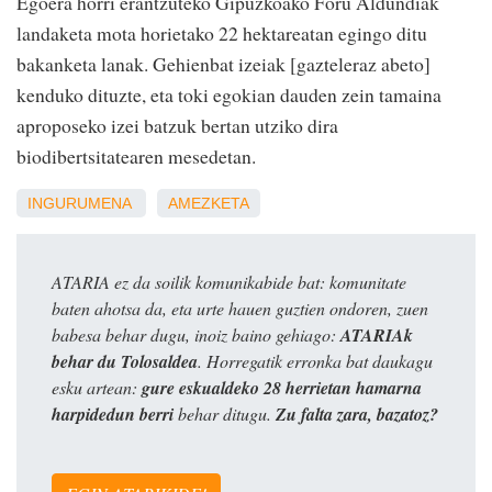
Egoera horri erantzuteko Gipuzkoako Foru Aldundiak
landaketa mota horietako 22 hektareatan egingo ditu
bakanketa lanak. Gehienbat izeiak [gazteleraz abeto]
kenduko dituzte, eta toki egokian dauden zein tamaina
aproposeko izei batzuk bertan utziko dira
biodibertsitatearen mesedetan.
INGURUMENA
AMEZKETA
ATARIA ez da soilik komunikabide bat: komunitate
baten ahotsa da, eta urte hauen guztien ondoren, zuen
babesa behar dugu, inoiz baino gehiago:
ATARIAk
behar du Tolosaldea
. Horregatik erronka bat daukagu
esku artean:
gure eskualdeko 28 herrietan hamarna
harpidedun berri
behar ditugu.
Zu falta zara, bazatoz?