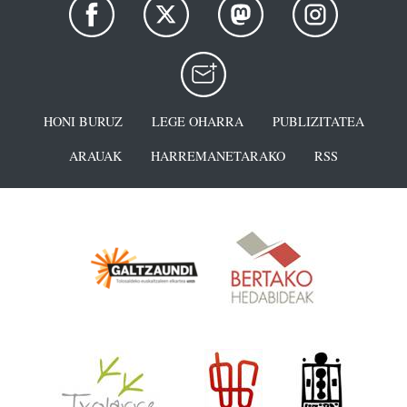
HONI BURUZ
LEGE OHARRA
PUBLIZITATEA
ARAUAK
HARREMANETARAKO
RSS