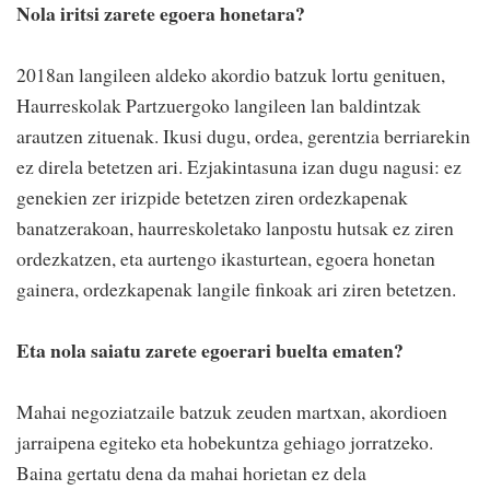
Nola iritsi zarete egoera honetara?
2018an langileen aldeko akordio batzuk lortu genituen,
Haurreskolak Partzuergoko langileen lan baldintzak
arautzen zituenak. Ikusi dugu, ordea, gerentzia berriarekin
ez direla betetzen ari. Ezjakintasuna izan dugu nagusi: ez
genekien zer irizpide betetzen ziren ordezkapenak
banatzerakoan, haurreskoletako lanpostu hutsak ez ziren
ordezkatzen, eta aurtengo ikasturtean, egoera honetan
gainera, ordezkapenak langile finkoak ari ziren betetzen.
Eta nola saiatu zarete egoerari buelta ematen?
Mahai negoziatzaile batzuk zeuden martxan, akordioen
jarraipena egiteko eta hobekuntza gehiago jorratzeko.
Baina gertatu dena da mahai horietan ez dela