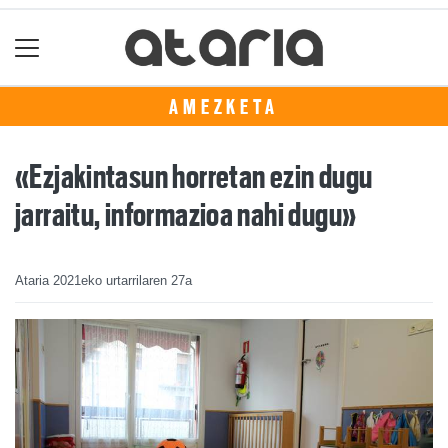
AMEZKETA
«Ezjakintasun horretan ezin dugu
jarraitu, informazioa nahi dugu»
Ataria
2021eko urtarrilaren 27a