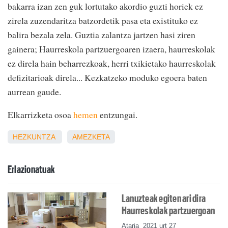
bakarra izan zen guk lortutako akordio guzti horiek ez
zirela zuzendaritza batzordetik pasa eta existituko ez
balira bezala zela. Guztia zalantza jartzen hasi ziren
gainera; Haurreskola partzuergoaren izaera, haurreskolak
ez direla hain beharrezkoak, herri txikietako haurreskolak
defizitarioak direla... Kezkatzeko moduko egoera baten
aurrean gaude.
Elkarrizketa osoa
hemen
entzungai.
HEZKUNTZA
AMEZKETA
Erlazionatuak
Lanuzteak egiten ari dira
Haurreskolak partzuergoan
Ataria
2021 urt 27