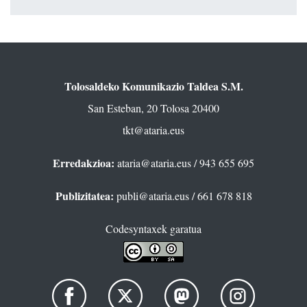
Tolosaldeko Komunikazio Taldea S.M.
San Esteban, 20 Tolosa 20400
tkt@ataria.eus
Erredakzioa:
ataria@ataria.eus
/ 943 655 695
Publizitatea:
publi@ataria.eus
/ 661 678 818
Codesyntaxek garatua