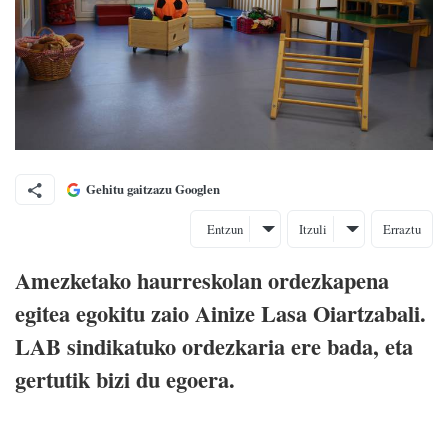
Gehitu gaitzazu Googlen
Entzun
Itzuli
Erraztu
Amezketako haurreskolan ordezkapena
egitea egokitu zaio Ainize Lasa Oiartzabali.
LAB sindikatuko ordezkaria ere bada, eta
gertutik bizi du egoera.