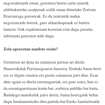
negoziaketarik eman, gerentzia berria sartu zenetik
aldebakarreko azalpenak soilik eman dituelako Zorione
Etxezarraga gerenteak. Ez du zentzurik mahai
negoziatzaile horrek, gure aldarrikapenak ez baitira
lantzen. Guk ezjakintasun horretan ezin dugu jarraitu,
informatu gaitzaten nahi dugu.
Zein egoeratan zaudete orain?
Gertatzen ari dena da zalantzan jartzen ari direla
Haurreskolak Partzuergoaren funtzioa. Erabaki baten berri
ere ez digute ematen eta guztia zalantzan jarri dute. Esan
dute agian ez direla errentagarriak, eta gure ustez, hau ez
da errentagarritasun kontu bat, zerbitzu publiko bat baita.
Badakigu matrikulak jaitsi direla, baina horregatik behar
dugu fundamentuzko diru partida bat Eusko Jaurlaritzatik.