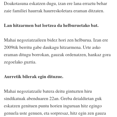
Doakotasuna eskatzen dugu, izan ere lana erraztu behar
zaie familiei haurrak haurreskoletara eraman ditzaten.
Lan hitzarmen bat lortzea da helburuetako bat.
Mahai negoziatzaileen bidez hori zen helburua. Izan ere
2009tik berritu gabe daukagu hitzarmena. Urte asko
eraman ditugu borrokan, gauzak ordenatzen, hankaz gora
zegoelako guztia.
Aurretik bilerak egin dituzue.
Mahai negoziatzaile batera deitu gintuzten hiru
sindikatuak abenduaren 22an. Greba deialdietan guk
eskatzen genituen puntu horien inguruan hitz egingo
genuela uste genuen, eta sorpresaz, hitz egin zen gauza