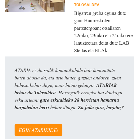
TOLOSALDEA
Bigarren greba eguna dute
gaur Haurreskolen
partzuergoan; otsailaren
22rako, 23rako eta 24rako ere
lanuzteetara deitu dute LAB,
Steilas eta ELAk.
ATARIA ez da soilik komunikabide bat: komunitate
baten ahotsa da, eta urte hauen guztien ondoren, zuen
babesa behar dugu, inoiz baino gehiago:
ATARIAk
behar du Tolosaldea
. Horregatik erronka bat daukagu
esku artean:
gure eskualdeko 28 herrietan hamarna
harpidedun berri
behar ditugu.
Zu falta zara, bazatoz?
EGIN ATARIKIDE!