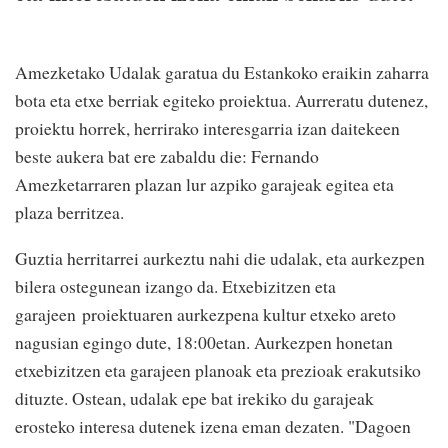
Amezketako Udalak garatua du Estankoko eraikin zaharra
bota eta etxe berriak egiteko proiektua. Aurreratu dutenez,
proiektu horrek, herrirako interesgarria izan daitekeen
beste aukera bat ere zabaldu die: Fernando
Amezketarraren plazan lur azpiko garajeak egitea eta
plaza berritzea.
Guztia herritarrei aurkeztu nahi die udalak, eta aurkezpen
bilera ostegunean izango da. Etxebizitzen eta
garajeen proiektuaren aurkezpena kultur etxeko areto
nagusian egingo dute, 18:00etan. Aurkezpen honetan
etxebizitzen eta garajeen planoak eta prezioak erakutsiko
dituzte. Ostean, udalak epe bat irekiko du garajeak
erosteko interesa dutenek izena eman dezaten. "Dagoen