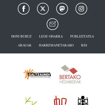
HONI BURUZ
LEGE OHARRA
PUBLIZITATEA
ARAUAK
HARREMANETARAKO
RSS