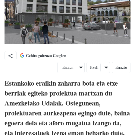
Gehitu gaitzazu Googlen
Entzun
Itzuli
Erraztu
Estankoko eraikin zaharra bota eta etxe
berriak egiteko proiektua martxan du
Amezketako Udalak. Ostegunean,
proiektuaren aurkezpena egingo dute, baina
egoera dela eta aforo mugatua izango da,
eta interesatuek izena eman beharko dute.