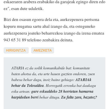
eskaeraren arabera erabakiko da garajeak egingo diren edo
ez", esan dute udaletik.
Bizi den osasun egoera dela eta, aurkezpenera pertsona
kopuru mugatua sartu ahal izango da, eta osteguneko
aurkezpenera joateko beharrezkoa izango da izena ematea
943 65 31 89 telefono zenbakira deituta.
HIRIGINTZA
AMEZKETA
ATARIA ez da soilik komunikabide bat: komunitate
baten ahotsa da, eta urte hauen guztien ondoren, zuen
babesa behar dugu, inoiz baino gehiago:
ATARIAk
behar du Tolosaldea
. Horregatik erronka bat daukagu
esku artean:
gure eskualdeko 28 herrietan hamarna
harpidedun berri
behar ditugu.
Zu falta zara, bazatoz?