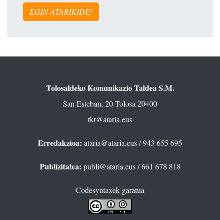
EGIN ATARIKIDE!
Tolosaldeko Komunikazio Taldea S.M.
San Esteban, 20 Tolosa 20400
tkt@ataria.eus
Erredakzioa:
ataria@ataria.eus
/ 943 655 695
Publizitatea:
publi@ataria.eus
/ 661 678 818
Codesyntaxek garatua