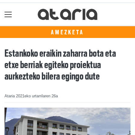
AMEZKETA
Estankoko eraikin zaharra bota eta
etxe berriak egiteko proiektua
aurkezteko bilera egingo dute
Ataria
2021eko urtarrilaren 26a