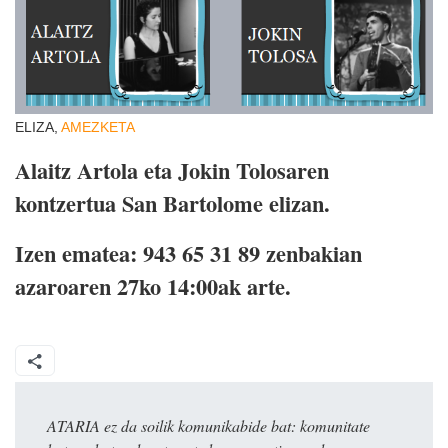
ELIZA,
AMEZKETA
Alaitz Artola eta Jokin Tolosaren
kontzertua San Bartolome elizan.
Izen ematea: 943 65 31 89 zenbakian
azaroaren 27ko 14:00ak arte.
ATARIA ez da soilik komunikabide bat: komunitate