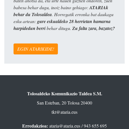
baten ahotsa da, eta urte hauen guztien ondoren, zuen
babesa behar dugu, inoiz baino gehiago:
ATARIAk
behar du Tolosaldea
. Horregatik erronka bat daukagu
esku artean:
gure eskualdeko 28 herrietan hamarna
harpidedun berri
behar ditugu.
Zu falta zara, bazatoz?
EGIN ATARIKIDE!
Tolosaldeko Komunikazio Taldea S.M.
San Esteban, 20 Tolosa 20400
tkt@ataria.eus
Erredakzioa:
ataria@ataria.eus
/ 943 655 695