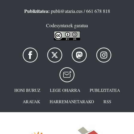
Publizitatea:
publi@ataria.eus
/ 661 678 818
Codesyntaxek garatua
HONI BURUZ
LEGE OHARRA
PUBLIZITATEA
ARAUAK
HARREMANETARAKO
RSS