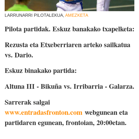
LARRUNARRI PILOTALEKUA,
AMEZKETA
Pilota partidak. Eskuz banakako txapelketa:
Rezusta eta Etxeberriaren arteko sailkatua
vs. Dario.
Eskuz binakako partida:
Altuna III - Bikuña vs. Irribarria - Galarza.
Sarrerak salgai
www.entradasfronton.com
webgunean eta
partidaren egunean, frontoian, 20:00etan.