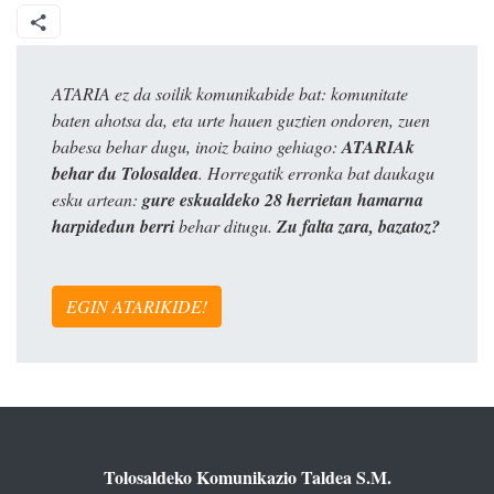
ATARIA ez da soilik komunikabide bat: komunitate
baten ahotsa da, eta urte hauen guztien ondoren, zuen
babesa behar dugu, inoiz baino gehiago:
ATARIAk
behar du Tolosaldea
. Horregatik erronka bat daukagu
esku artean:
gure eskualdeko 28 herrietan hamarna
harpidedun berri
behar ditugu.
Zu falta zara, bazatoz?
EGIN ATARIKIDE!
Tolosaldeko Komunikazio Taldea S.M.