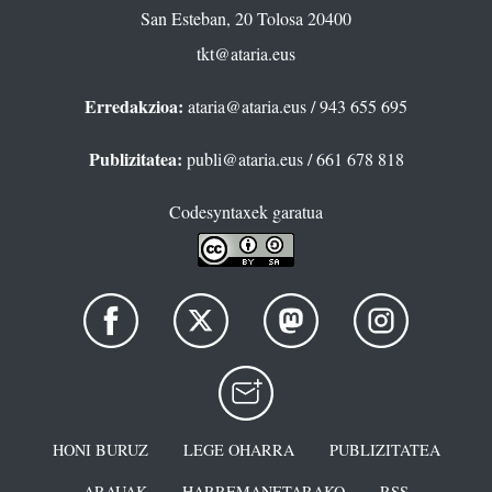
San Esteban, 20 Tolosa 20400
tkt@ataria.eus
Erredakzioa:
ataria@ataria.eus
/ 943 655 695
Publizitatea:
publi@ataria.eus
/ 661 678 818
Codesyntaxek garatua
HONI BURUZ
LEGE OHARRA
PUBLIZITATEA
ARAUAK
HARREMANETARAKO
RSS