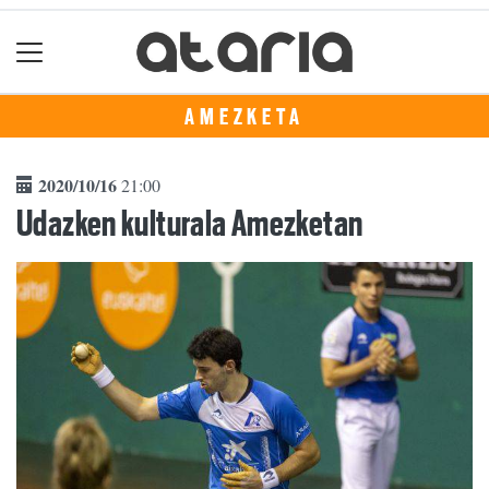
AMEZKETA
2020/10/16
21:00
Udazken kulturala Amezketan