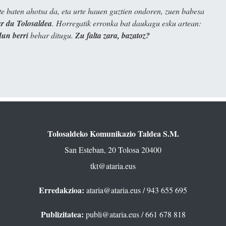
e baten ahotsa da, eta urte hauen guztien ondoren, zuen babesa
 du Tolosaldea
. Horregatik erronka bat daukagu esku artean:
dun berri
behar ditugu.
Zu falta zara, bazatoz?
Tolosaldeko Komunikazio Taldea S.M.
San Esteban, 20 Tolosa 20400
tkt@ataria.eus
Erredakzioa:
ataria@ataria.eus
/ 943 655 695
Publizitatea:
publi@ataria.eus
/ 661 678 818