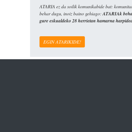
ATARIA ez da soilik komunikabide bat: komunitat
behar dugu, inoiz baino gehiago:
ATARIAk behar
gure eskualdeko 28 herrietan hamarna harpide
EGIN ATARIKIDE!