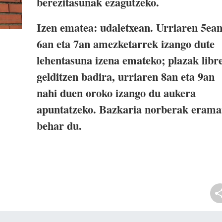
berezitasunak ezagutzeko.
Izen ematea: udaletxean. Urriaren 5ean
6an eta 7an amezketarrek izango dute
lehentasuna izena emateko; plazak libr
gelditzen badira, urriaren 8an eta 9an
nahi duen oroko izango du aukera
apuntatzeko. Bazkaria norberak eram
behar du.