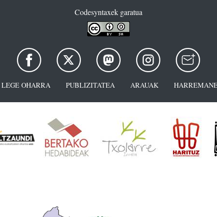
Codesyntaxek garatua
LEGE OHARRA
PUBLIZITATEA
ARAUAK
HARREMANE