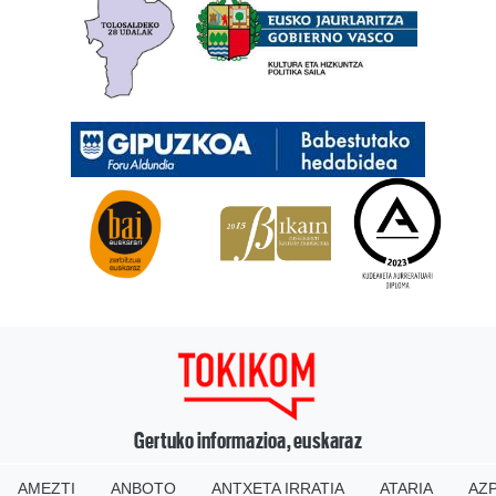
Gertuko informazioa, euskaraz
AMEZTI
ANBOTO
ANTXETA IRRATIA
ATARIA
AZP