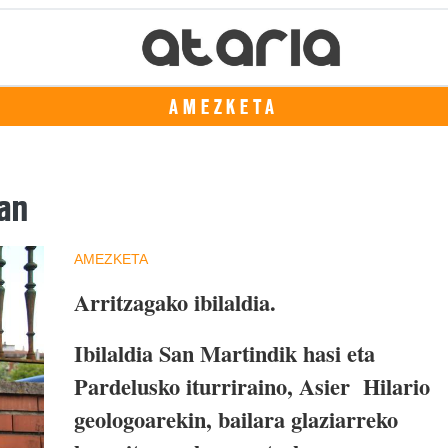
AMEZKETA
tan
AMEZKETA
Arritzagako ibilaldia.
Ibilaldia San Martindik hasi eta
Pardelusko iturriraino, Asier Hilario
geologoarekin, bailara glaziarreko