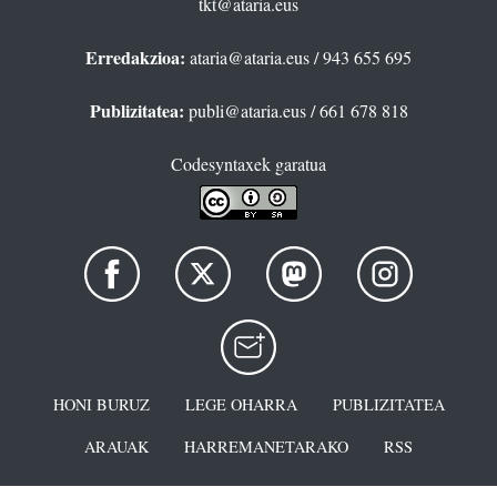
tkt@ataria.eus
Erredakzioa:
ataria@ataria.eus
/ 943 655 695
Publizitatea:
publi@ataria.eus
/ 661 678 818
Codesyntaxek garatua
HONI BURUZ
LEGE OHARRA
PUBLIZITATEA
ARAUAK
HARREMANETARAKO
RSS