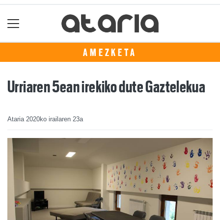
AMEZKETA
Urriaren 5ean irekiko dute Gaztelekua
Ataria
2020ko irailaren 23a