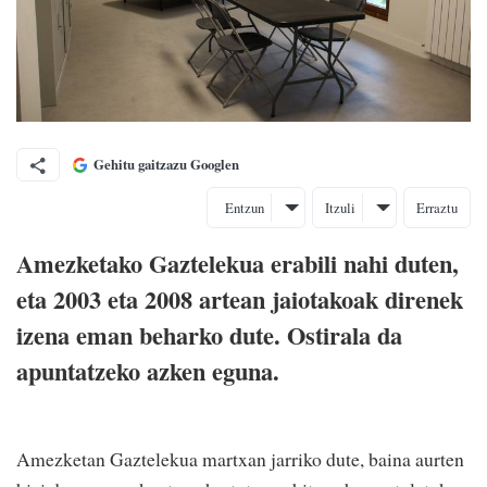
Gehitu gaitzazu Googlen
Entzun
Itzuli
Erraztu
Amezketako Gaztelekua erabili nahi duten,
eta 2003 eta 2008 artean jaiotakoak direnek
izena eman beharko dute. Ostirala da
apuntatzeko azken eguna.
Amezketan Gaztelekua martxan jarriko dute, baina aurten