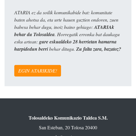
ATARIA ez da soilik komunikabide bat: komunitate
baten ahotsa da, eta urte hauen guztien ondoren, zuen
babesa behar dugu, inoiz baino gehiago:
ATARIAk
behar du Tolosaldea
. Horregatik erronka bat daukagu
esku artean:
gure eskualdeko 28 herrietan hamarna
harpidedun berri
behar ditugu.
Zu falta zara, bazatoz?
EGIN ATARIKIDE!
Tolosaldeko Komunikazio Taldea S.M.
San Esteban, 20 Tolosa 20400