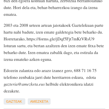
bizi den egoera kontuan hartuta, zerbitzua berrantolatuko
dute. Hori dela eta, behar-beharrezkoa izango da izena
ematea.
2003 eta 2008 urteen artean jaiotakoek Gaztelekuan parte
hartu nahi badute, izen emate galdetegia bete beharko du.
Horretarako, https://forms.gle/jDqf5Fjt7mKtVRsU9
loturan sartu, eta bertan azaltzen den izen emate fitxa bete
beharko dute. Izen ematea zabalik dago, eta ostirala da
izena emateko azken eguna.
Edozein zalantza edo arazo izanez gero, 688 71 16 75
telefono zenbakia jarri dute herritarren eskura, edota
gazteria@amezketa.eus
helbide elektronikora idatzi
dezakete.
GAZTEAK
AMEZKETA