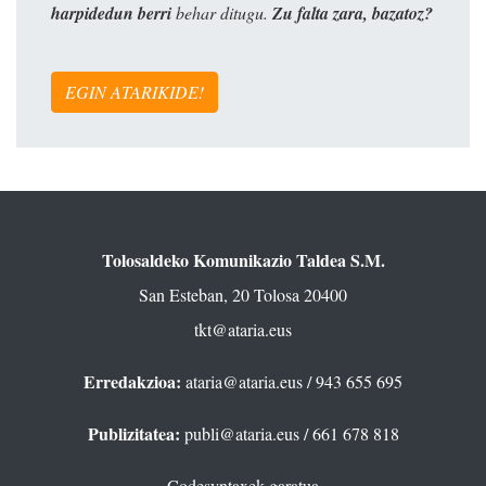
harpidedun berri
behar ditugu.
Zu falta zara, bazatoz?
EGIN ATARIKIDE!
Tolosaldeko Komunikazio Taldea S.M.
San Esteban, 20 Tolosa 20400
tkt@ataria.eus
Erredakzioa:
ataria@ataria.eus
/ 943 655 695
Publizitatea:
publi@ataria.eus
/ 661 678 818
Codesyntaxek garatua