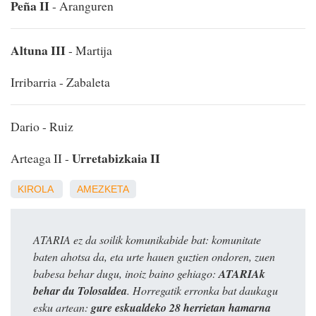
Peña II
- Aranguren
Altuna III
- Martija
Irribarria - Zabaleta
Dario - Ruiz
Urretabizkaia II
Arteaga II -
KIROLA
AMEZKETA
ATARIA ez da soilik komunikabide bat: komunitate
baten ahotsa da, eta urte hauen guztien ondoren, zuen
babesa behar dugu, inoiz baino gehiago:
ATARIAk
behar du Tolosaldea
. Horregatik erronka bat daukagu
esku artean:
gure eskualdeko 28 herrietan hamarna