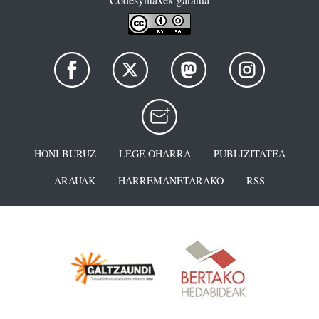
HONI BURUZ
LEGE OHARRA
PUBLIZITATEA
ARAUAK
HARREMANETARAKO
RSS