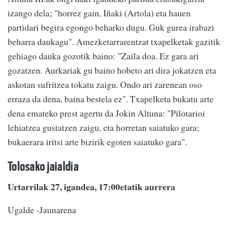
izango dela; "horrez gain, Iñaki (Artola) eta hauen
partidari begira egongo beharko dugu. Guk gurea irabazi
beharra daukagu". Amezketarrarentzat txapelketak gazitik
gehiago dauka gozotik baino: "Zaila doa. Ez gara ari
gozatzen. Aurkariak gu baino hobeto ari dira jokatzen eta
askotan sufritzea tokatu zaigu. Ondo ari zarenean oso
erraza da dena, baina bestela ez". Txapelketa bukatu arte
dena emateko prest agertu da Jokin Altuna: "Pilotarioi
lehiatzea gustatzen zaigu, eta horretan saiatuko gara;
bukaerara iritsi arte bizirik egoten saiatuko gara".
Tolosako jaialdia
Urtarrilak 27, igandea, 17:00etatik aurrera
Ugalde -Jaunarena