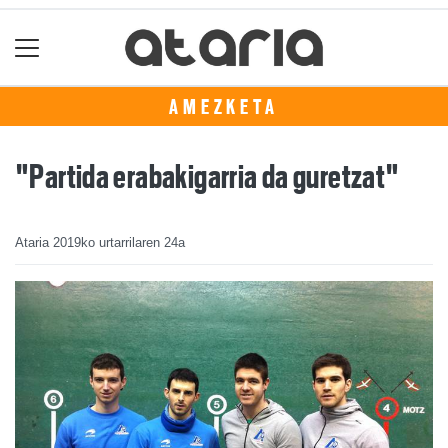
AMEZKETA
"Partida erabakigarria da guretzat"
Ataria
2019ko urtarrilaren 24a