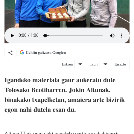
Gehitu gaitzazu Googlen
Entzun
Itzuli
Erraztu
Igandeko materiala gaur aukeratu dute
Tolosako Beotibarren. Jokin Altunak,
binakako txapelketan, amaiera arte bizirik
egon nahi dutela esan du.
Altuna III.ak ongi daki igandeko partida erabakigarria