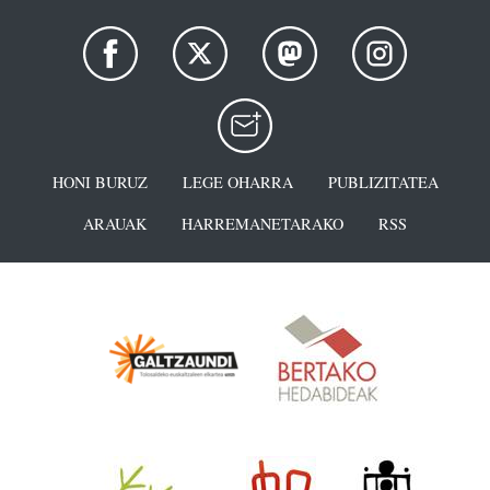
HONI BURUZ
LEGE OHARRA
PUBLIZITATEA
ARAUAK
HARREMANETARAKO
RSS