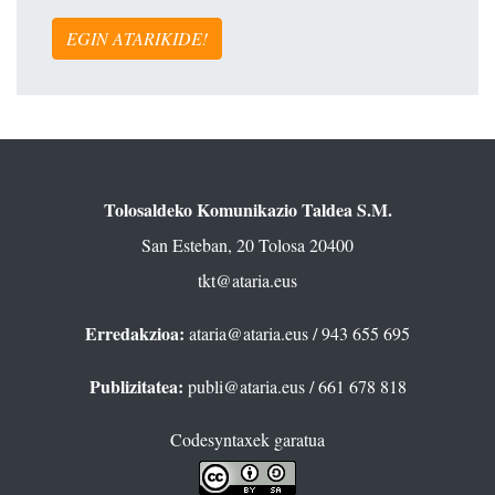
EGIN ATARIKIDE!
Tolosaldeko Komunikazio Taldea S.M.
San Esteban, 20 Tolosa 20400
tkt@ataria.eus
Erredakzioa:
ataria@ataria.eus
/ 943 655 695
Publizitatea:
publi@ataria.eus
/ 661 678 818
Codesyntaxek garatua