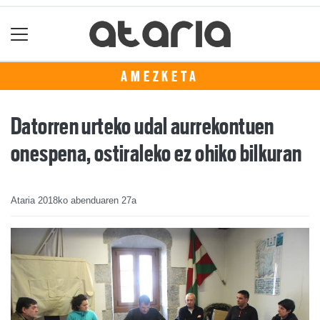
AMEZKETA
Datorren urteko udal aurrekontuen
onespena, ostiraleko ez ohiko bilkuran
Ataria
2018ko abenduaren 27a