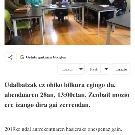
Gehitu gaitzazu Googlen
Entzun
Itzuli
Erraztu
Udalbatzak ez ohiko bilkura egingo du,
abenduaren 28an, 13:00etan. Zenbait mozio
ere izango dira gai zerrendan.
2019ko udal aurrekontuaren hasierako onespenaz gain,