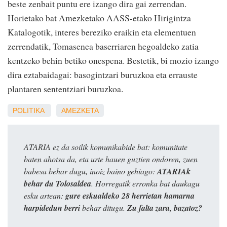
beste zenbait puntu ere izango dira gai zerrendan.
Horietako bat Amezketako AASS-etako Hirigintza
Katalogotik, interes bereziko eraikin eta elementuen
zerrendatik, Tomasenea baserriaren hegoaldeko zatia
kentzeko behin betiko onespena. Bestetik, bi mozio izango
dira eztabaidagai: basogintzari buruzkoa eta errauste
plantaren sententziari buruzkoa.
POLITIKA
AMEZKETA
ATARIA ez da soilik komunikabide bat: komunitate
baten ahotsa da, eta urte hauen guztien ondoren, zuen
babesa behar dugu, inoiz baino gehiago:
ATARIAk
behar du Tolosaldea
. Horregatik erronka bat daukagu
esku artean:
gure eskualdeko 28 herrietan hamarna
harpidedun berri
behar ditugu.
Zu falta zara, bazatoz?