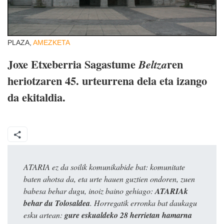
PLAZA,
AMEZKETA
Joxe Etxeberria Sagastume
ren
Beltza
heriotzaren 45. urteurrena dela eta izango
da ekitaldia.
ATARIA ez da soilik komunikabide bat: komunitate
baten ahotsa da, eta urte hauen guztien ondoren, zuen
babesa behar dugu, inoiz baino gehiago:
ATARIAk
behar du Tolosaldea
. Horregatik erronka bat daukagu
esku artean:
gure eskualdeko 28 herrietan hamarna