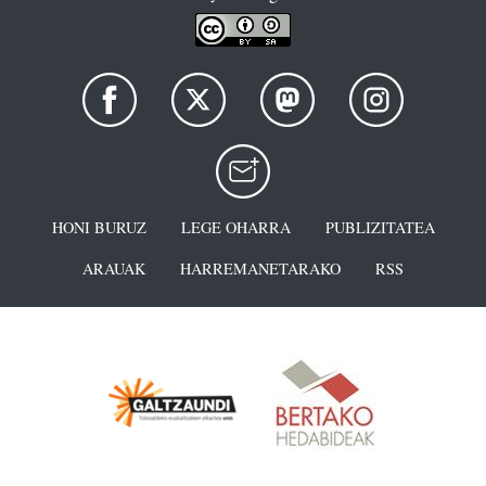
HONI BURUZ
LEGE OHARRA
PUBLIZITATEA
ARAUAK
HARREMANETARAKO
RSS