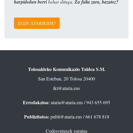
harpidedun berri
behar ditugu.
Zu falta zara, bazatoz?
EGIN ATARIKIDE!
Tolosaldeko Komunikazio Taldea S.M.
San Esteban, 20 Tolosa 20400
tkt@ataria.eus
Erredakzioa:
ataria@ataria.eus
/ 943 655 695
Publizitatea:
publi@ataria.eus
/ 661 678 818
Codesyntaxek garatua