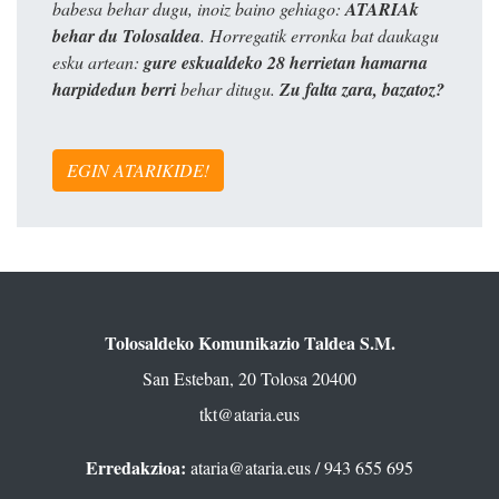
babesa behar dugu, inoiz baino gehiago:
ATARIAk
behar du Tolosaldea
. Horregatik erronka bat daukagu
esku artean:
gure eskualdeko 28 herrietan hamarna
harpidedun berri
behar ditugu.
Zu falta zara, bazatoz?
EGIN ATARIKIDE!
Tolosaldeko Komunikazio Taldea S.M.
San Esteban, 20 Tolosa 20400
tkt@ataria.eus
Erredakzioa:
ataria@ataria.eus
/ 943 655 695