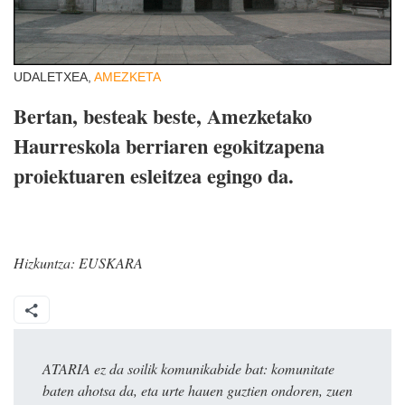
UDALETXEA,
AMEZKETA
Bertan, besteak beste, Amezketako
Haurreskola berriaren egokitzapena
proiektuaren esleitzea egingo da.
Hizkuntza:
EUSKARA
ATARIA ez da soilik komunikabide bat: komunitate
baten ahotsa da, eta urte hauen guztien ondoren, zuen