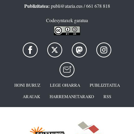
Publizitatea:
publi@ataria.eus
/ 661 678 818
Codesyntaxek garatua
HONI BURUZ
LEGE OHARRA
PUBLIZITATEA
ARAUAK
HARREMANETARAKO
RSS