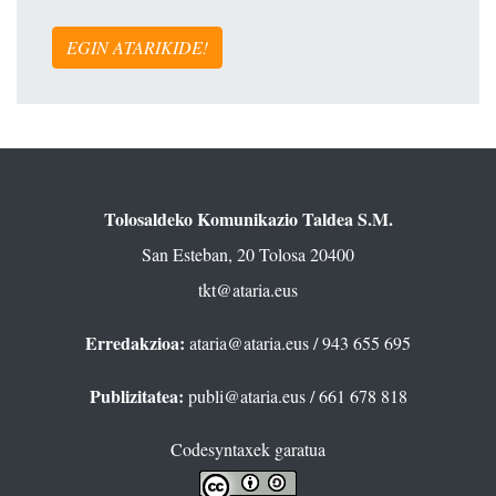
EGIN ATARIKIDE!
Tolosaldeko Komunikazio Taldea S.M.
San Esteban, 20 Tolosa 20400
tkt@ataria.eus
Erredakzioa:
ataria@ataria.eus
/ 943 655 695
Publizitatea:
publi@ataria.eus
/ 661 678 818
Codesyntaxek garatua