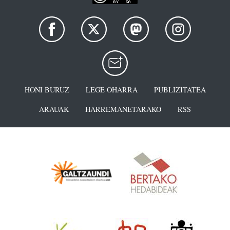
HONI BURUZ
LEGE OHARRA
PUBLIZITATEA
ARAUAK
HARREMANETARAKO
RSS