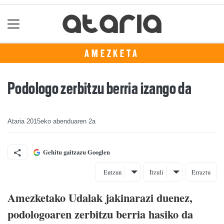
AMEZKETA
Podologo zerbitzu berria izango da
Ataria
2015eko abenduaren 2a
Gehitu gaitzazu Googlen
Entzun
Itzuli
Erraztu
Amezketako Udalak jakinarazi duenez,
podologoaren zerbitzu berria hasiko da