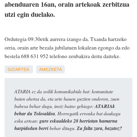
abenduaren 16an, orain artekoak zerbitzua
utzi egin duelako.
Ordutegia 09:30etik aurrera izango da. Txanda hartzeko
orria, orain arte bezala jubilatuen lokalean egongo da edo
bestela 688 631 952 telefono zenbakira deitu daiteke.
GIZARTEA
AMEZKETA
ATARIA ez da soilik komunikabide bat: komunitate
baten ahotsa da, eta urte hauen guztien ondoren, zuen
babesa behar dugu, inoiz baino gehiago:
ATARIAk
behar du Tolosaldea
. Horregatik erronka bat daukagu
esku artean:
gure eskualdeko 28 herrietan hamarna
harpidedun berri
behar ditugu.
Zu falta zara, bazatoz?