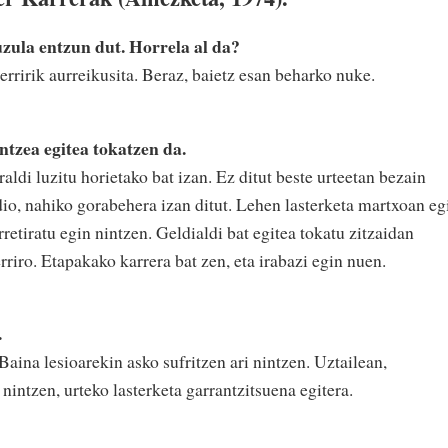
ula entzun dut. Horrela al da?
ririk aurreikusita. Beraz, baietz esan beharko nuke.
tzea egitea tokatzen da.
aldi luzitu horietako bat izan. Ez ditut beste urteetan bezain
dio, nahiko gorabehera izan ditut. Lehen lasterketa martxoan eg
retiratu egin nintzen. Geldialdi bat egitea tokatu zitzaidan
rriro. Etapakako karrera bat zen, eta irabazi egin nuen.
.
Baina lesioarekin asko sufritzen ari nintzen. Uztailean,
intzen, urteko lasterketa garrantzitsuena egitera.