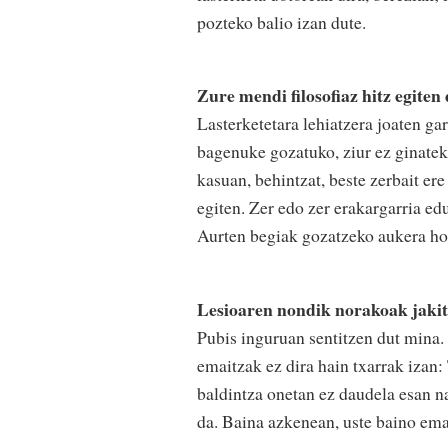
pozteko balio izan dute.
Zure mendi filosofiaz hitz egiten
Lasterketetara lehiatzera joaten ga
bagenuke gozatuko, ziur ez ginateke
kasuan, behintzat, beste zerbait ere
egiten. Zer edo zer erakargarria ed
Aurten begiak gozatzeko aukera hor
Lesioaren nondik norakoak jakit
Pubis inguruan sentitzen dut mina.
emaitzak ez dira hain txarrak izan
baldintza onetan ez daudela esan n
da. Baina azkenean, uste baino emai