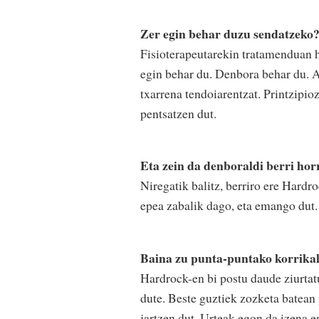
Zer egin behar duzu sendatzeko
Fisioterapeutarekin tratamenduan h
egin behar du. Denbora behar du. Ar
txarrena tendoiarentzat. Printzipio
pentsatzen dut.
Eta zein da denboraldi berri ho
Niregatik balitz, berriro ere Hardr
epea zabalik dago, eta emango dut. 
Baina zu punta-puntako korrikala
Hardrock-en bi postu daude ziurtatu
dute. Beste guztiek zozketa batean 
jartzen dut. Urteak egon da izena 