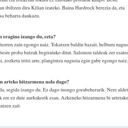
 ibiltzen dira Kilian izateko. Baina Hardrock berezia da, eta
asa beharra daukazu.
 eragina izango du, ezta?
horren zain egongo naiz. Tokatzen baldin bazait, helburu nagus
 beste proba batzuk begiratuko ditut. Salomon taldeak zer esate
i, zozketa iritsi arte, plangintza nagusia egin gabe egongo nai
n arteko hitzarmena nola dago?
ada, segida izango du. Ez dago inongo gorabeherarik. Nere aldet
ek ere ez dute aurkakorik esan. Azkeneko hitzarmena bi urtetak
ratzen zait.