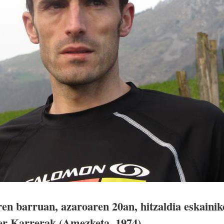
n barruan, azaroaren 20an, hitzaldia eskainik
er Karrerak (Amezketa, 1974).