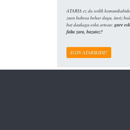
ATARIA ez da soilik komunikabide 
zuen babesa behar dugu, inoiz ba
bat daukagu esku artean:
gure es
falta zara, bazatoz?
EGIN ATARIKIDE!