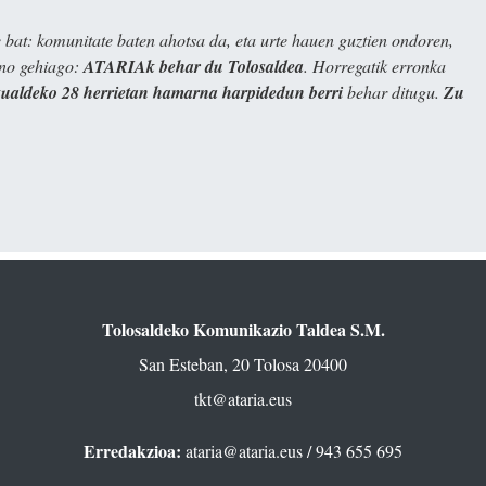
bat: komunitate baten ahotsa da, eta urte hauen guztien ondoren,
ino gehiago:
ATARIAk behar du Tolosaldea
. Horregatik erronka
kualdeko 28 herrietan hamarna harpidedun berri
behar ditugu.
Zu
Tolosaldeko Komunikazio Taldea S.M.
San Esteban, 20 Tolosa 20400
tkt@ataria.eus
Erredakzioa:
ataria@ataria.eus
/ 943 655 695