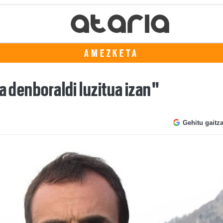
AMEZKETA
a denboraldi luzitua izan"
Gehitu gaitz