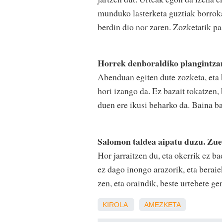
munduko lasterketa guztiak borrokan
berdin dio nor zaren. Zozketatik p
Horrek denboraldiko plangintzan
Abenduan egiten dute zozketa, eta 
hori izango da. Ez bazait tokatzen,
duen ere ikusi beharko da. Baina ba
Salomon taldea aipatu duzu. Zue
Hor jarraitzen du, eta okerrik ez b
ez dago inongo arazorik, eta berai
zen, eta oraindik, beste urtebete ge
KIROLA
AMEZKETA