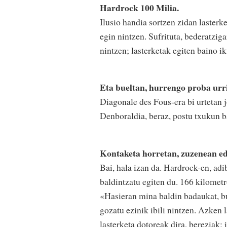
Hardrock 100 Milia.
Ilusio handia sortzen zidan lasterk
egin nintzen. Sufrituta, bederatzi
nintzen; lasterketak egiten baino i
Eta bueltan, hurrengo proba urr
Diagonale des Fous-era bi urtetan j
Denboraldia, beraz, postu txukun b
Kontaketa horretan, zuzenean edo
Bai, hala izan da. Hardrock-en, adi
baldintzatu egiten du. 166 kilometr
«Hasieran mina baldin badaukat, bu
gozatu ezinik ibili nintzen. Azken l
lasterketa dotoreak dira, bereziak;