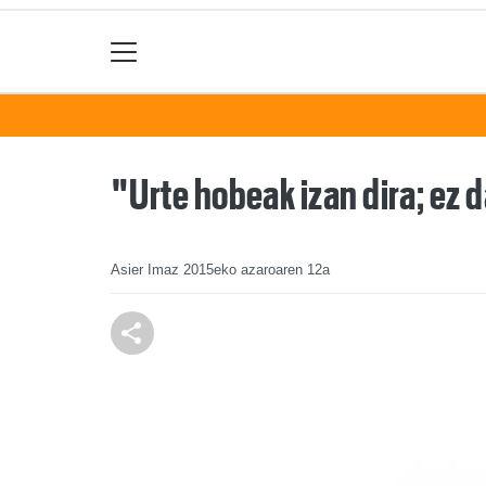
"Urte hobeak izan dira; ez d
Asier Imaz
2015eko azaroaren 12a