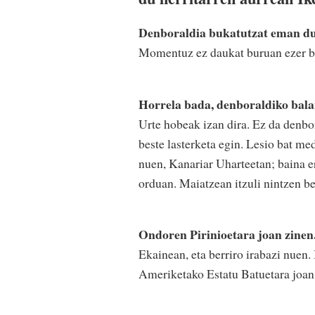
Denboraldia bukatutzat eman duz
Momentuz ez daukat buruan ezer ber
Horrela bada, denboraldiko balan
Urte hobeak izan dira. Ez da denbor
beste lasterketa egin. Lesio bat me
nuen, Kanariar Uharteetan; baina er
orduan. Maiatzean itzuli nintzen be
Ondoren Pirinioetara joan zinen
Ekainean, eta berriro irabazi nuen. 
Ameriketako Estatu Batuetara joan n