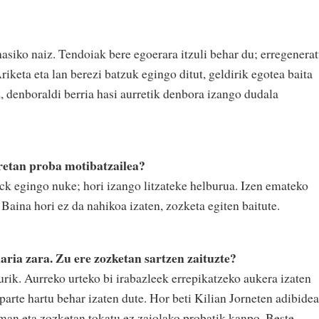
?
asiko naiz. Tendoiak bere egoerara itzuli behar du; erregenera
iketa eta lan berezi batzuk egingo ditut, geldirik egotea baita
z, denboraldi berria hasi aurretik denbora izango dudala
rretan proba motibatzailea?
ock egingo nuke; hori izango litzateke helburua. Izen emateko
Baina hori ez da nahikoa izaten, zozketa egiten baitute.
ria zara. Zu ere zozketan sartzen zaituzte?
rik. Aurreko urteko bi irabazleek errepikatzeko aukera izaten
parte hartu behar izaten dute. Hor beti Kilian Jorneten adibidea
eman eta zozketan tokatu ez zaiolako probatik kanpo. Beste