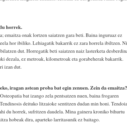
 du horrek.
ra; emaitza onak lortzen saiatzen gara beti. Baina inguruaz ez
ela hor ibiliko. Lehiagatik bakarrik ez zara horrela ibiltzen. N
 bilatzen dut. Horregatik beti saiatzen naiz lasterketa desberdi
uki dezala, ez metroak, kilometroak eta gorabeherak bakarrik.
i izan dut.
eko, iragan astean proba bat egin zenuen. Zein da emaitza
 Osteopatia bat izango zela pentsatzen nuen, baina frogaren
: Tendinosis deituko litzaioke sentitzen dudan min honi. Tendoi
ahi du horrek, sufritzen daudela. Mina gainera kroniko bihurtu
tza hobeak dira, aparteko larritasunik ez baitago.