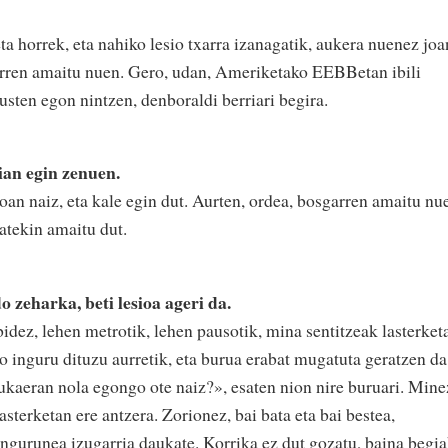
eta horrek, eta nahiko lesio txarra izanagatik, aukera nuenez joa
garren amaitu nuen. Gero, udan, Ameriketako EEBBetan ibili
kusten egon nintzen, denboraldi berriari begira.
ian egin zenuen.
oan naiz, eta kale egin dut. Aurten, ordea, bosgarren amaitu nu
atekin amaitu dut.
 zeharka, beti lesioa ageri da.
bidez, lehen metrotik, lehen pausotik, mina sentitzeak lasterket
o inguru dituzu aurretik, eta burua erabat mugatuta geratzen da
kaeran nola egongo ote naiz?», esaten nion nire buruari. Mine
asterketan ere antzera. Zorionez, bai bata eta bai bestea,
 ingurunea izugarria daukate. Korrika ez dut gozatu, baina begi