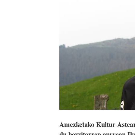
Amezketako Kultur Asteare
du herritarren aurrean Ik