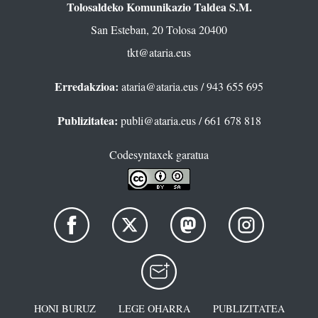
Tolosaldeko Komunikazio Taldea S.M.
San Esteban, 20 Tolosa 20400
tkt@ataria.eus
Erredakzioa:
ataria@ataria.eus
/ 943 655 695
Publizitatea:
publi@ataria.eus
/ 661 678 818
Codesyntaxek garatua
HONI BURUZ
LEGE OHARRA
PUBLIZITATEA