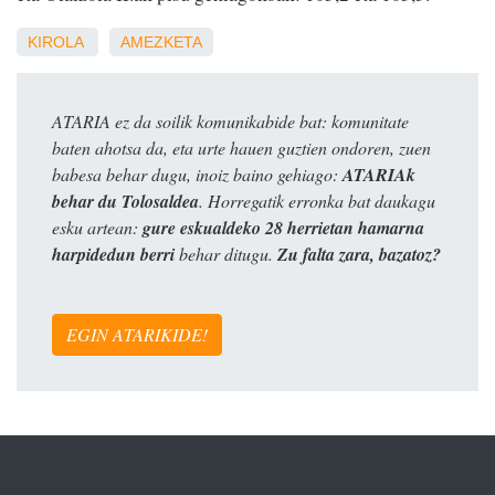
KIROLA
AMEZKETA
ATARIA ez da soilik komunikabide bat: komunitate
baten ahotsa da, eta urte hauen guztien ondoren, zuen
babesa behar dugu, inoiz baino gehiago:
ATARIAk
behar du Tolosaldea
. Horregatik erronka bat daukagu
esku artean:
gure eskualdeko 28 herrietan hamarna
harpidedun berri
behar ditugu.
Zu falta zara, bazatoz?
EGIN ATARIKIDE!