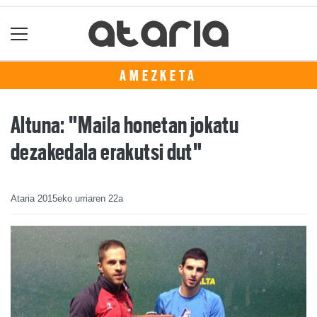
AMEZKETA
Altuna: "Maila honetan jokatu
dezakedala erakutsi dut"
Ataria
2015eko urriaren 22a