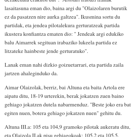
lasaitasuna eman dio, baina argi du "Olaizolaren burutik
ez da pasatzen nire aurka galtzea". Ikusmina sortu du
partidak, eta jendea pilotalekura gerturatzeak partida
ikustera konfiantza ematen dio: " Jendeak argi edukiko
balu Aimarrek segituan irabaziko lukeela partida ez
litzateke hainbeste jende gerturatuko".
Lanak eman nahi dizkio goizuetarrari, eta partida zaila
jartzen ahaleginduko da.
Aimar Olaizolak, berriz, bai Altuna eta baita Artola ere
aipatu ditu, 18-19 urterekin, berak jokatzen zuen baino
gehiago jokatzen dutela nabarmenduz. "Beste joko era bat
egiten nuen, botera gehiago jokatzen nuen" gehitu du.
Altuna III.a: 105 eta 104,9 gramoko pilotak aukeratu ditu,
eta Olaizola II.ak pisu gehiagokoak: 105,2 eta 105,5.