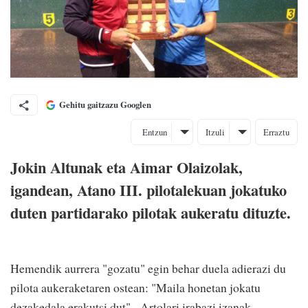
Gehitu gaitzazu Googlen
Entzun
Itzuli
Erraztu
Jokin Altunak eta Aimar Olaizolak,
igandean, Atano III. pilotalekuan jokatuko
duten partidarako pilotak aukeratu dituzte.
Hemendik aurrera "gozatu" egin behar duela adierazi du
pilota aukeraketaren ostean: "Maila honetan jokatu
dezakedala erakutsi dut". Artolari irabazi izanak