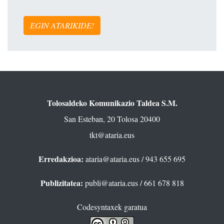
EGIN ATARIKIDE!
Tolosaldeko Komunikazio Taldea S.M.
San Esteban, 20 Tolosa 20400
tkt@ataria.eus
Erredakzioa:
ataria@ataria.eus
/ 943 655 695
Publizitatea:
publi@ataria.eus
/ 661 678 818
Codesyntaxek garatua