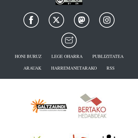
HONI BURUZ
LEGE OHARRA
PUBLIZITATEA
ARAUAK
HARREMANETARAKO
RSS