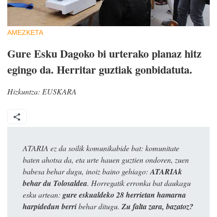
AMEZKETA
Gure Esku Dagoko bi urterako planaz hitz
egingo da. Herritar guztiak gonbidatuta.
Hizkuntza:
EUSKARA
ATARIA ez da soilik komunikabide bat: komunitate
baten ahotsa da, eta urte hauen guztien ondoren, zuen
babesa behar dugu, inoiz baino gehiago:
ATARIAk
behar du Tolosaldea
. Horregatik erronka bat daukagu
esku artean:
gure eskualdeko 28 herrietan hamarna
harpidedun berri
behar ditugu.
Zu falta zara, bazatoz?