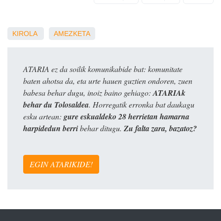
KIROLA
AMEZKETA
ATARIA ez da soilik komunikabide bat: komunitate
baten ahotsa da, eta urte hauen guztien ondoren, zuen
babesa behar dugu, inoiz baino gehiago:
ATARIAk
behar du Tolosaldea
. Horregatik erronka bat daukagu
esku artean:
gure eskualdeko 28 herrietan hamarna
harpidedun berri
behar ditugu.
Zu falta zara, bazatoz?
EGIN ATARIKIDE!