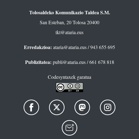
Tolosaldeko Komunikazio Taldea S.M.
San Esteban, 20 Tolosa 20400
tkt@ataria.eus
Erredakzioa:
ataria@ataria.eus
/ 943 655 695
Publizitatea:
publi@ataria.eus
/ 661 678 818
Codesyntaxek garatua