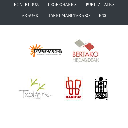
HONI BURUZ
LEGE OHARRA
PUBLIZITATEA
ARAUAK
HARREMANETARAKO
RSS