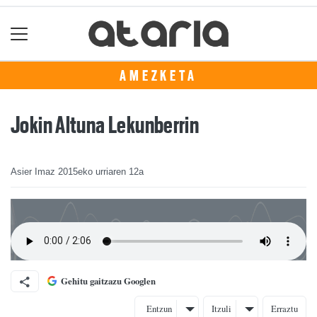
AMEZKETA
Jokin Altuna Lekunberrin
Asier Imaz
2015eko urriaren 12a
Gehitu gaitzazu Googlen
Entzun
Itzuli
Erraztu