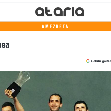
AMEZKETA
bea
Gehitu gaitz