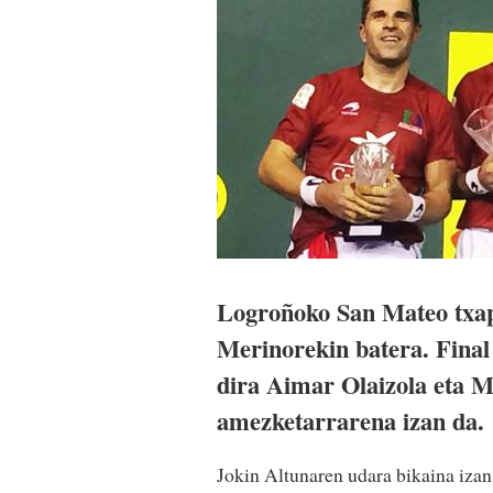
Logroñoko San Mateo txap
Merinorekin batera. Final 
dira Aimar Olaizola eta M
amezketarrarena izan da.
Jokin Altunaren udara bikaina izan 