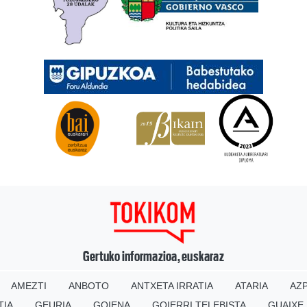
Gertuko informazioa, euskaraz
AMEZTI
ANBOTO
ANTXETA IRRATIA
ATARIA
AZP
TIA
GEURIA
GOIENA
GOIERRI TELEBISTA
GUAIXE