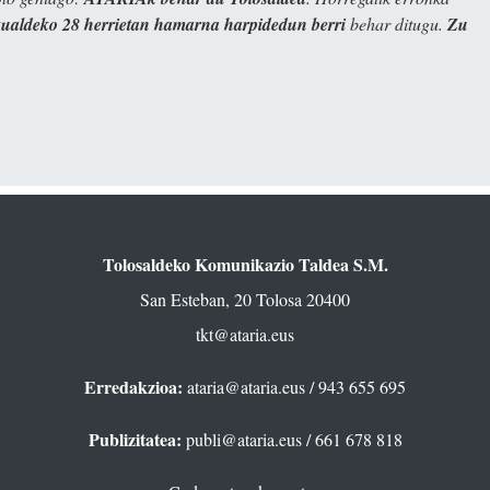
kualdeko 28 herrietan hamarna harpidedun berri
behar ditugu.
Zu
Tolosaldeko Komunikazio Taldea S.M.
San Esteban, 20 Tolosa 20400
tkt@ataria.eus
Erredakzioa:
ataria@ataria.eus
/ 943 655 695
Publizitatea:
publi@ataria.eus
/ 661 678 818