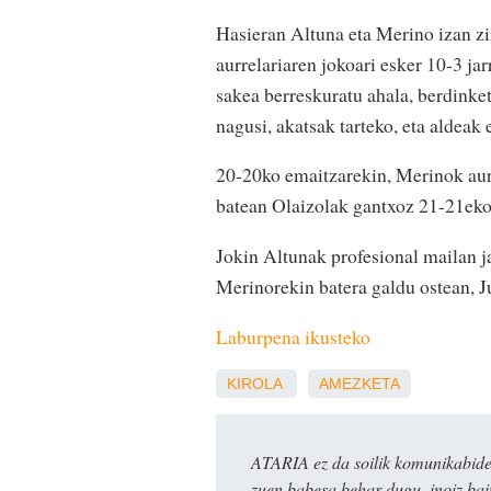
Hasieran Altuna eta Merino izan zi
aurrelariaren jokoari esker 10-3 ja
sakea berreskuratu ahala, berdinket
nagusi, akatsak tarteko, eta aldeak 
20-20ko emaitzarekin, Merinok aurre
batean Olaizolak gantxoz 21-21eko
Jokin Altunak profesional mailan j
Merinorekin batera galdu ostean, J
Laburpena ikusteko
KIROLA
AMEZKETA
ATARIA ez da soilik komunikabide 
zuen babesa behar dugu, inoiz ba