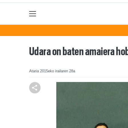
Udara on baten amaiera ho
Ataria
2015eko irailaren 28a