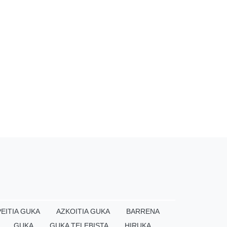
EITIA GUKA
AZKOITIA GUKA
BARRENA
GUKA
GUKA TELEBISTA
HIRUKA