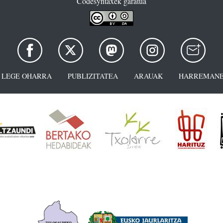
Codesyntaxek garatua
LEGE OHARRA
PUBLIZITATEA
ARAUAK
HARREMANE