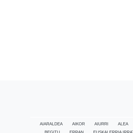
AIARALDEA
AIKOR
AIURRI
ALEA
BEGITU
ERRAN
EUSKALERRIA IRRA