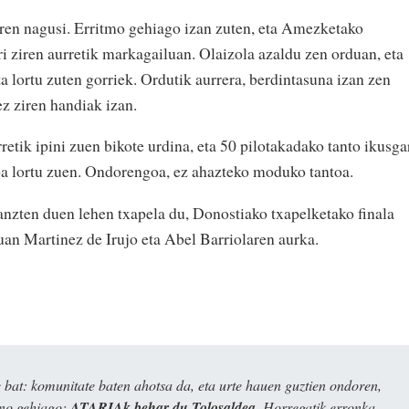
ren nagusi. Erritmo gehiago izan zuten, eta Amezketako
rri ziren aurretik markagailuan. Olaizola azaldu zen orduan, eta
a lortu zuten gorriek. Ordutik aurrera, berdintasuna izan zen
ez ziren handiak izan.
tik ipini zuen bikote urdina, eta 50 pilotakadako tanto ikusga
a lortu zuen. Ondorengoa, ez ahazteko moduko tantoa.
anzten duen lehen txapela du, Donostiako txapelketako finala
uan Martinez de Irujo eta Abel Barriolaren aurka.
bat: komunitate baten ahotsa da, eta urte hauen guztien ondoren,
ino gehiago:
ATARIAk behar du Tolosaldea
. Horregatik erronka