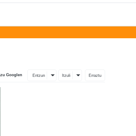
azu Googlen
Entzun
Itzuli
Erraztu