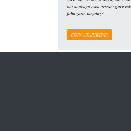
bat daukagu esku artean:
gure es
falta zara, bazatoz?
EGIN ATARIKIDE!