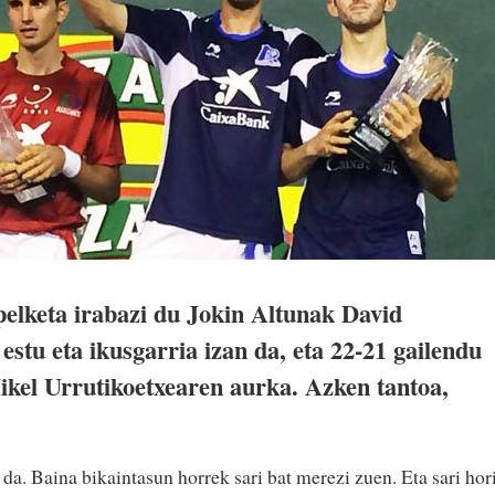
elketa irabazi du Jokin Altunak David
estu eta ikusgarria izan da, eta 22-21 gailendu
ikel Urrutikoetxearen aurka. Azken tantoa,
da. Baina bikaintasun horrek sari bat merezi zuen. Eta sari hor