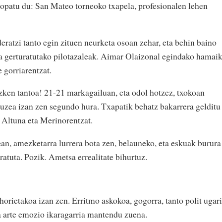
opatu du: San Mateo torneoko txapela, profesionalen lehen
eratzi tanto egin zituen neurketa osoan zehar, eta behin baino
a gerturatutako pilotazaleak. Aimar Olaizonal egindako hamai
 gorriarentzat.
 azken tantoa! 21-21 markagailuan, eta odol hotzez, txokoan
 Luzea izan zen segundo hura. Txapatik behatz bakarrera gelditu
a Altuna eta Merinorentzat.
ean, amezketarra lurrera bota zen, belauneko, eta eskuak burura
ratuta. Pozik. Ametsa errealitate bihurtuz.
 horietakoa izan zen. Erritmo askokoa, gogorra, tanto polit ugari
ra arte emozio ikaragarria mantendu zuena.