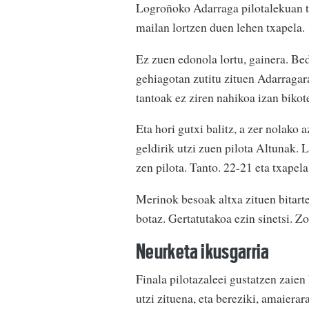
Logroñoko Adarraga pilotalekuan t
mailan lortzen duen lehen txapela.
Ez zuen edonola lortu, gainera. Bed
gehiagotan zutitu zituen Adarragar
tantoak ez ziren nahikoa izan bikote
Eta hori gutxi balitz, a zer nolako
geldirik utzi zuen pilota Altunak.
zen pilota. Tanto. 22-21 eta txapel
Merinok besoak altxa zituen bitart
botaz. Gertatutakoa ezin sinetsi. Zo
Neurketa ikusgarria
Finala pilotazaleei gustatzen zaien
utzi zituena, eta bereziki, amaiera