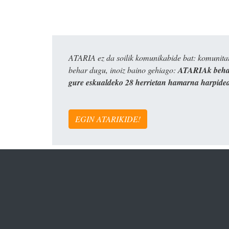
ATARIA ez da soilik komunikabide bat: komunitat
behar dugu, inoiz baino gehiago:
ATARIAk behar
gure eskualdeko 28 herrietan hamarna harpide
EGIN ATARIKIDE!