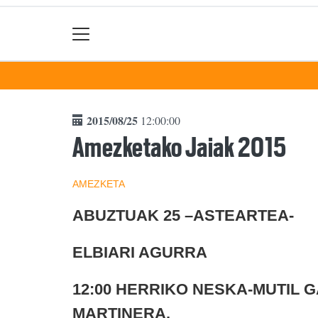
2015/08/25
12:00:00
Amezketako Jaiak 2015
AMEZKETA
ABUZTUAK 25 –ASTEARTEA-
ELBIARI AGURRA
12:00 HERRIKO NESKA-MUTIL 
MARTINERA.