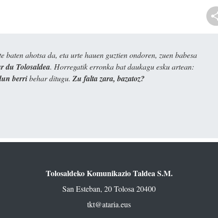
e baten ahotsa da, eta urte hauen guztien ondoren, zuen babesa
 du Tolosaldea
. Horregatik erronka bat daukagu esku artean:
dun berri
behar ditugu.
Zu falta zara, bazatoz?
Tolosaldeko Komunikazio Taldea S.M.
San Esteban, 20 Tolosa 20400
tkt@ataria.eus