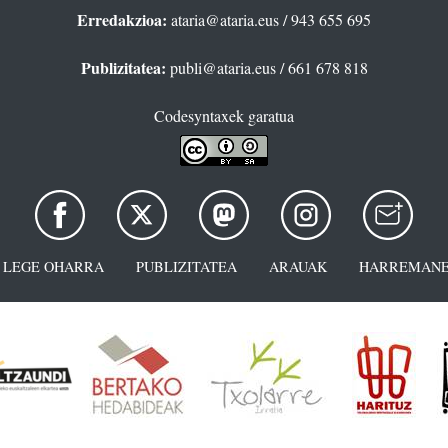
Erredakzioa:
ataria@ataria.eus
/ 943 655 695
Publizitatea:
publi@ataria.eus
/ 661 678 818
Codesyntaxek garatua
LEGE OHARRA
PUBLIZITATEA
ARAUAK
HARREMANE