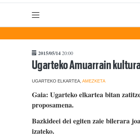
2015/05/14
20:00
Ugarteko Amuarrain kultura
UGARTEKO ELKARTEA,
AMEZKETA
Gaia: Ugarteko elkartea bitan zatitz
proposamena.
Bazkideei dei egiten zaie bilerara jo
izateko.