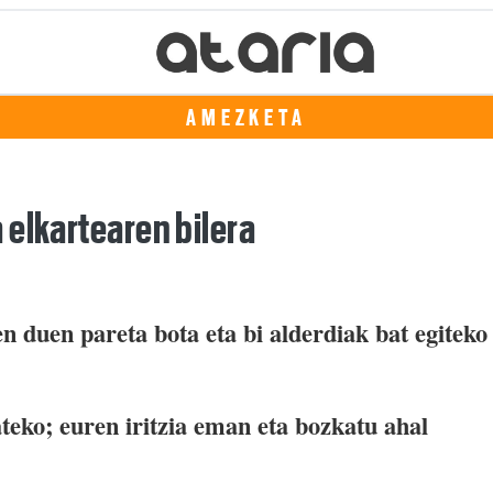
AMEZKETA
 elkartearen bilera
en duen pareta bota eta bi alderdiak bat egiteko
ateko; euren iritzia eman eta bozkatu ahal