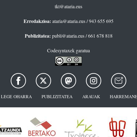
tkt@ataria.eus
Erredakzioa:
ataria@ataria.eus
/ 943 655 695
Publizitatea:
publi@ataria.eus
/ 661 678 818
Codesyntaxek garatua
LEGE OHARRA
PUBLIZITATEA
ARAUAK
HARREMANE