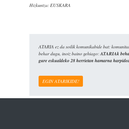
Hizkuntza:
EUSKARA
ATARIA ez da soilik komunikabide bat: komunitat
behar dugu, inoiz baino gehiago:
ATARIAk behar
gure eskualdeko 28 herrietan hamarna harpide
EGIN ATARIKIDE!