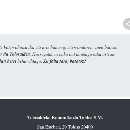
e baten ahotsa da, eta urte hauen guztien ondoren, zuen babesa
 du Tolosaldea
. Horregatik erronka bat daukagu esku artean:
dun berri
behar ditugu.
Zu falta zara, bazatoz?
Tolosaldeko Komunikazio Taldea S.M.
San Esteban, 20 Tolosa 20400