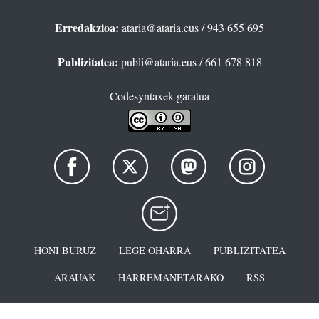
Erredakzioa:
ataria@ataria.eus
/ 943 655 695
Publizitatea:
publi@ataria.eus
/ 661 678 818
Codesyntaxek garatua
HONI BURUZ
LEGE OHARRA
PUBLIZITATEA
ARAUAK
HARREMANETARAKO
RSS