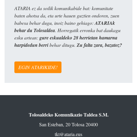
ATARIA ez da soilik komunikabide bat: komunitate
baten ahotsa da, eta urte hauen guztien ondoren, zuen
babesa behar dugu, inoiz baino gehiago:
ATARIAk
behar du Tolosaldea
. Horregatik erronka bat daukagu
esku artean:
gure eskualdeko 28 herrietan hamarna
harpidedun berri
behar ditugu.
Zu falta zara, bazatoz?
EGIN ATARIKIDE!
Tolosaldeko Komunikazio Taldea S.M.
San Esteban, 20 Tolosa 20400
tkt@ataria.eus