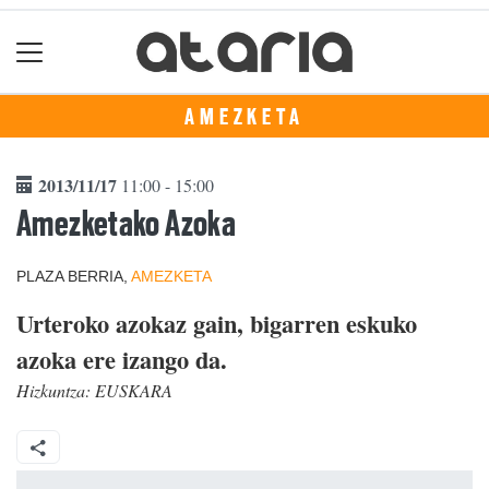
AMEZKETA
2013/11/17
11:00 - 15:00
Amezketako Azoka
PLAZA BERRIA,
AMEZKETA
Urteroko azokaz gain, bigarren eskuko
azoka ere izango da.
Hizkuntza:
EUSKARA